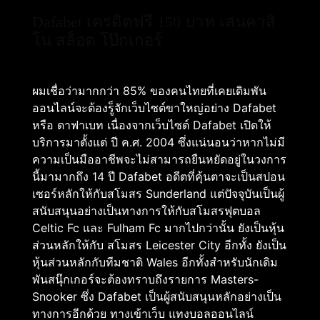
ดราม่า
พร้อม
Dafabet เครดิตฟรี 150 บาท เล่นคาสิ
ราช
โน สล็อต โป๊กเกอร์
ภัทร:
เรื่อง
ราว
ผมเชื่อว่ามากกว่า 85% ของคนไทยที่เคยเดิมพัน
ที่
ออนไลน์จะต้องรู็จักเว็บไซต์ขาใหญ่อย่าง Dafabet
สั่น
หรือ ดาฟาเบท เนื่องจากเว็บไซต์ Dafabet เปิดให้
สะเทือน
บริการมาตั้งแต่ ปี ค.ศ. 2004 ซึ่งแน่นอนว่าหากไม่มี
โซ
ความเป็นมืออาชีพจะไม่สามารถยืนหยัดอยู่ในวงการ
เชีย
นี้มามากถึง 14 ปี Dafabet อดีตที่คุ้นตาจะเป็นสปอน
ล
เซอร์หลักให้กับสโมสร Sunderland แต่ปัจจุบันเป็นผู้
สนับสนุนอย่างเป็นทางการให้กับสโมสรฟุตบอล
Celtic Fc และ Fulham Fc มากไปกว่านั้น ยังเป็นหุ้น
ส่วนหลักให้กับ สโมสร Leicester City อีกทั้ง ยังเป็น
หุ้นส่วนหลักกับทีมชาติ Wales อีกทั้งสำหรับนักเดิม
พันสนุ๊กเกอร์จะต้องทราบถึงรายการ Masters-
Snooker ซึ่ง Dafabet เป็นผู้สนับสนุนหลักอย่างเป็น
ทางการอีกด้วย ทางเข้าเว็บ แทงบอลออนไลน์