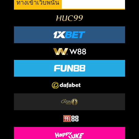
ทางเข้าเว็บพนัน