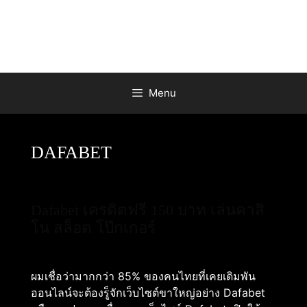
Skip
to
content
Menu
DAFABET
Dafabet เครดิตฟรี 150 บาท เล่นคาสิ
โน สล็อต โป๊กเกอร์
ผมเชื่อว่ามากกว่า 85% ของคนไทยที่เคยเดิมพัน
ออนไลน์จะต้องรู็จักเว็บไซต์ขาใหญ่อย่าง Dafabet