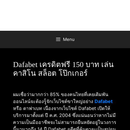
Skip
to
content
Menu
Dafabet เครดิตฟรี 150 บาท เล่น
คาสิโน สล็อต โป๊กเกอร์
ผมเชื่อว่ามากกว่า 85% ของคนไทยที่เคยเดิมพัน
ออนไลน์จะต้องรู็จักเว็บไซต์ขาใหญ่อย่าง
Dafabet
หรือ ดาฟาเบท เนื่องจากเว็บไซต์ Dafabet เปิดให้
บริการมาตั้งแต่ ปี ค.ศ. 2004 ซึ่งแน่นอนว่าหากไม่มี
ความเป็นมืออาชีพจะไม่สามารถยืนหยัดอยู่ในวงการ
นี้มามากถึง 14 ปี Dafabet อดีตที่คุ้นตาจะเป็นสปอน