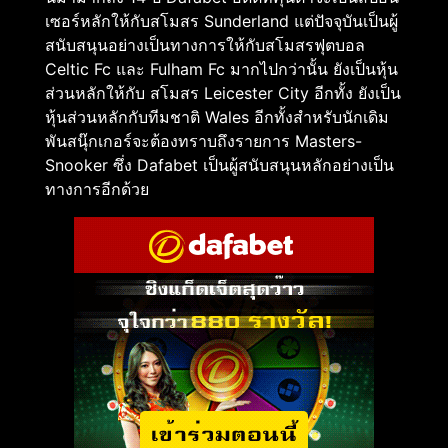
เซอร์หลักให้กับสโมสร Sunderland แต่ปัจจุบันเป็นผู้
สนับสนุนอย่างเป็นทางการให้กับสโมสรฟุตบอล
Celtic Fc และ Fulham Fc มากไปกว่านั้น ยังเป็นหุ้น
ส่วนหลักให้กับ สโมสร Leicester City อีกทั้ง ยังเป็น
หุ้นส่วนหลักกับทีมชาติ Wales อีกทั้งสำหรับนักเดิม
พันสนุ๊กเกอร์จะต้องทราบถึงรายการ Masters-
Snooker ซึ่ง Dafabet เป็นผู้สนับสนุนหลักอย่างเป็น
ทางการอีกด้วย