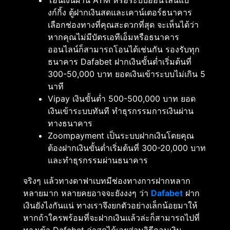
โอนเงินผ่าน ATM หรือระบบออนไลน์แบ
งก์กิ้ง ตู้ฝากเงินสดและเคาน์เตอร์ธนาคาร
เลือกช่องทางที่คุณสะดวกที่สุด จะเห็นได้ว่า
หากคุณไม่มีบัตรเอทีเอ็มหรือธนาคาร
ออนไลน์ก็สามารถโอนได้เช่นกัน รองรับทุก
ธนาคาร Dafabet ฝากเงินขั้นต่ำเริ่มต้นที่
300-50,000 บาท ยอดเงินเข้าระบบไม่เกิน 5
นาที
Vipay เงินขั้นต่ำ 500-500,000 บาท ยอด
เงินเข้าระบบทันที ทำธุรกรรมการเงินผ่าน
ทางธนาคาร
Zoompayment เป็นระบบฝากเงินโดยคุณ
ต้องฝากเงินขั้นต่ำเริ่มต้นที่ 300-20,000 บาท
และทำธุรกรรมผ่านธนาคาร
จริงๆ แล้วทางดาฟาเบทมีช่องทางการฝากหลาก
หลายมาก หลายคยอาจจะยังงงๆ ว่า
Dafabet
ฝาก
เงินยังไงกันแน่ ทางเราจึงยกตัวอย่างเล็กน้อยมาให้
หากถ้าใครพร้อมที่จะฝากเงินแล้วล่ะก็สามารถไปที่