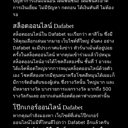
ปัญหาการเงินแน่นอน เดิมพันชนะ เดิมพันสะอาด
การเงินเยี่ยม ไม่มีปัญหา กดถอน ได้เงินทันที ไม่ต้อง
รอ
สล็อตออนไลน์ Dafabet
สล็อตออนไลน์ใน Dafabet จะเรียกว่า คาสิโน ซึ่งมี
ให้คุณเลือกเล่นมากมาย เว็บไซต์ที่ใหญ่ มั่นคง อย่าง
Dafabet จะมีประกาศแจ้งข่าว ทัวร์นาเม้นท์อยู่บ่อย
ครั้งในสล็อตออนไลน์ หากคุณเข้าร่วมแล้วไปหมุน
สล็อตออนไลน์อาจได้โชคถึงสองชั้น ชั้นที่ 1 อาจจะ
ได้แจ็คพ็อตใหญ่จากการหมุนสล็อตออนไลน์ด้วยตัว
เอง โชคที่สองหากมีทุนหนาหรือโชคดีหมุนได้เยอะก็
มีการจัดอันดับของผู้เล่น ซึ่งรางวัลนั้น ใหญ่มาก และ
มีหลายรางวัล บางรายการแจกรางวัล มากถึง 500
รางวัลกันเลย อยากเล่นสล็อตต้องดาฟาเบทเท่านั้น
โป๊กเกอร์ออนไลน์ Dafabet
หากคุณกำลังมองหา เว็บไซต์ที่เล่นโป๊กเกอร์
ออนไลน์ไม่มีที่ไหนดีไปกว่า Dafabet อีกแล้วครับ