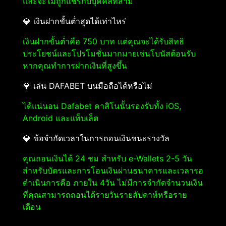
และจะไม่ถูกแชร์กับบุคคลที่สาม
💎 เงินฝากขั้นต่ำสุดได้เท่าไหร่
เงินฝากขั้นต่ำคือ 750 บาท แต่คุณจะได้รับสิทธิ
ประโยชน์และโปรโมชั่นมากมายเช่นโบนัสต้อนรับ
หากคุณทำการฝากเงินที่สูงขึ้น
💎 เล่น DAFABET บนมือถือได้หรือไม่
ได้แน่นอน Dafabet คาสิโนนั้นรองรับทั้ง iOS,
Android และแท็บเล็ต
💎 ข้อจำกัดเวลาในการถอนเงินชนะรางวัล
คุณถอนเงินได้ 24 ชม สำหรับ e-Wallets 2-5 วัน
สำหรับบัตรและการโอนเงินผ่านธนาคารและเวลารอ
ดำเนินการคือ ภายใน 4วัน ไม่มีการจำกัดจำนวนเงิน
ที่คุณสามารถถอนได้รายวันรายสัปดาห์หรือราย
เดือน