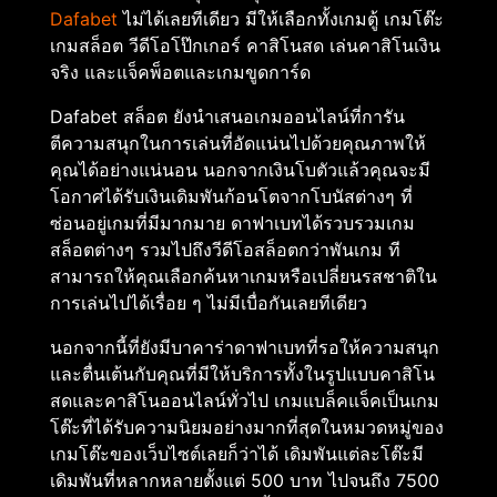
Dafabet
ไม่ได้เลยทีเดียว มีให้เลือกทั้งเกมตู้ เกมโต๊ะ
เกมสล็อต วีดีโอโป๊กเกอร์ คาสิโนสด เล่นคาสิโนเงิน
จริง และแจ็คพ็อตและเกมขูดการ์ด
Dafabet สล็อต ยังนำเสนอเกมออนไลน์ที่การัน
ตีความสนุกในการเล่นที่อัดแน่นไปด้วยคุณภาพให้
คุณได้อย่างแน่นอน นอกจากเงินโบตัวแล้วคุณจะมี
โอกาศได้รับเงินเดิมพันก้อนโตจากโบนัสต่างๆ ที่
ซ่อนอยู่เกมที่มีมากมาย ดาฟาเบทได้รวบรวมเกม
สล็อตต่างๆ รวมไปถึงวีดีโอสล็อตกว่าพันเกม ที
สามารถให้คุณเลือกค้นหาเกมหรือเปลี่ยนรสชาติใน
การเล่นไปได้เรื่อย ๆ ไม่มีเบื่อกันเลยทีเดียว
นอกจากนี้ที่ยังมีบาคาร่าดาฟาเบทที่รอให้ความสนุก
และตื่นเต้นกับคุณที่มีให้บริการทั้งในรูปแบบคาสิโน
สดและคาสิโนออนไลน์ทั่วไป เกมแบล็คแจ็คเป็นเกม
โต๊ะที่ได้รับความนิยมอย่างมากที่สุดในหมวดหมู่ของ
เกมโต๊ะของเว็บไซต์เลยก็ว่าได้ เดิมพันแต่ละโต๊ะมี
เดิมพันที่หลากหลายตั้งแต่ 500 บาท ไปจนถึง 7500