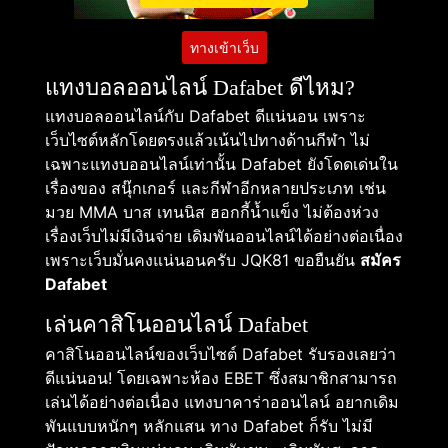
ทางเข้าเว็บ
แทงบอลออนไลน์ Dafabet ดีไหม?
แทงบอลออนไลน์กับ Dafabet ดีแน่นอน เพราะ
เว็บไซต์หลักโดยตรงแล้วเน้นไปทางด้านกีฬา ไม่
เฉพาะแทงบออนไลน์เท่านั้น Dafabet ยังโดดเด่นใน
เรื่องของ สนุ๊กเกอร์ และกีฬาอีกหลายประเภท เช่น
มวย MMA บาส เทนนิส ฮอกกี้น้ำแข็ง ไม่ต้องห่วง
เรื่องเว็บไม่มีเงินจ่าย เดิมพันออนไลน์ได้อย่างต่อเนื่อง
เพราะเว็บมั่นคงแน่นอนครับ JQK81 ขอยืนยัน
สมัคร
Dafabet
เล่นคาสิโนออนไลน์ Dafabet
คาสิโนออนไลน์ของเว็บไซต์ Dafabet รับรองเลยว่า
ดีแน่นอน! โดยเฉพาะห้อง EBET ซึ่งสมาชิกสามารถ
เล่นได้อย่างต่อเนื่อง แทงบาคาร่าออนไลน์ อยากเดิม
พันแบบหนักๆ หลักแสน ทาง Dafabet ก็รับ ไม่มี