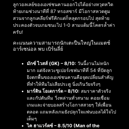
ลูกวอลเลย์ของเอเซ่ชนคานออกไปได้อย่างหวุดหวิด
ท้ายเกมช่วงนาทีที่ 87 ทรอสซาร์ มีโอกาสหวดตูม
สวนจากลูกเคลียร์ฟรีคิกแต่ก็หลุดกรอบไป สุดท้าย
ประคองตัวจบเกมชนะไป 1-0 สามแต้มนี้โคตรล้ำค่า
ครับ!
คะแนนความสามารถนักเตะปืนใหญ่ในแมตช์
อาร์เซน่อล พบ เบิร์นลี่ย์
มักซ์ ไวสส์ (GK) – 8/10:
วันนี้งานไม่หนัก
มาก แต่จังหวะซูเปอร์เซฟนาทีที่ 54 ที่ปัดลูก
ยิงตกพื้นของเอเซ่ชนคานคือจุดเปลี่ยนสำคัญ
ที่ทำให้ทีมไม่เสียประตู นิ่งเกินวัยจริงๆ
มาร์ติน โอเดการ์ด – 8/10:
สมราคาตัวจริง
และกัปตันทีม วิ่งพล่านทั่วสนาม คอยเชื่อม
เกมและจ่ายบอลสร้างโอกาสสวยๆ ให้เพื่อน
ตลอด แถมหลังเกมยังปลุกใจแฟนบอลได้ใจไป
เต็มๆ
ไค ฮาแวร์ตซ์ – 8.5/10 (Man of the