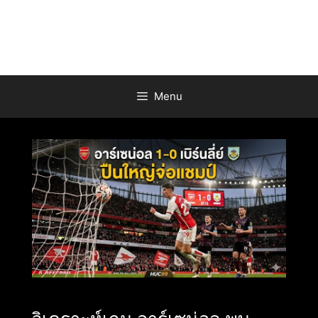
Skip
to
content
Menu