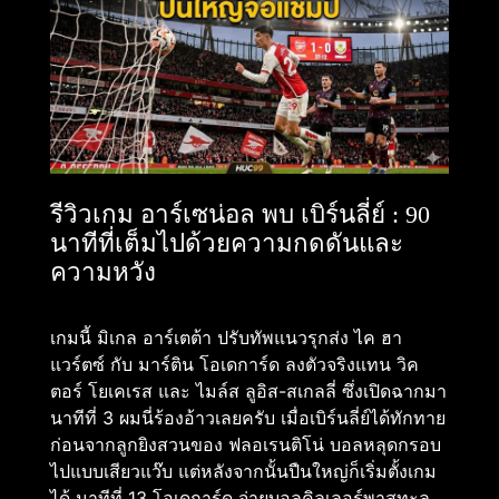
รีวิวเกม อาร์เซน่อล พบ เบิร์นลี่ย์ : 90
นาทีที่เต็มไปด้วยความกดดันและ
ความหวัง
เกมนี้ มิเกล อาร์เตต้า ปรับทัพแนวรุกส่ง ไค ฮา
แวร์ตซ์ กับ มาร์ติน โอเดการ์ด ลงตัวจริงแทน วิค
ตอร์ โยเคเรส และ ไมล์ส ลูอิส-สเกลลี่ ซึ่งเปิดฉากมา
นาทีที่ 3 ผมนี่ร้องอ้าวเลยครับ เมื่อเบิร์นลี่ย์ได้ทักทาย
ก่อนจากลูกยิงสวนของ ฟลอเรนติโน่ บอลหลุดกรอบ
ไปแบบเสียวแว๊บ แต่หลังจากนั้นปืนใหญ่ก็เริ่มตั้งเกม
ได้ นาทีที่ 13 โอเดการ์ด จ่ายบอลคิลเลอร์พาสทะลุ