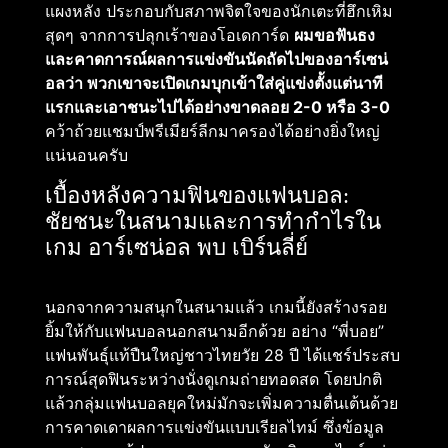
แผงหลัง ประกอบกับสภาพจิตใจของนักเตะที่ฮึกเหิม
สุดๆ จากการปลุกเร้าของโอเดการ์ด
ผมขอฟันธง
และคาดการณ์ผลการแข่งขันนัดถัดไปของอาร์เซน่
อลว่า พวกเขาจะเปิดเกมบุกเข้าใส่คู่แข่งตั้งแต่นาที
แรกและเอาชนะไปได้อย่างขาดลอย 2-0 หรือ 3-0
คว้าถ้วยแชมป์พรีเมียร์ลีกมาครองได้อย่างยิ่งใหญ่
แน่นอนครับ
เบื้องหลังความฟินของแฟนบอล:
ชัยชนะในสนามและการทำกำไรใน
เกม อาร์เซน่อล พบ เบิร์นลี่ย์
นอกจากความสนุกในสนามแล้ว เกมนี้ยังสร้างรอย
ยิ้มให้กับแฟนบอลนอกสนามอีกด้วย อย่าง “พี่บอย”
แฟนพันธุ์แท้ปืนใหญ่ชาวไทยวัย 28 ปี ได้แชร์ประสบ
การณ์สุดฟินระหว่างนั่งดูเกมถ่ายทอดสด โดยปกติ
แล้วกลุ่มแฟนบอลยุคใหม่มักจะเพิ่มความตื่นเต้นด้วย
การคาดเดาผลการแข่งขันแบบเรียลไทม์ ซึ่งข้อมูล