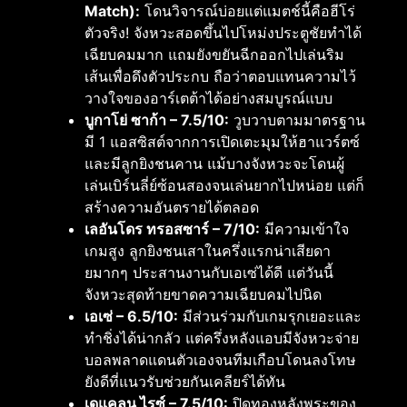
Match):
โดนวิจารณ์บ่อยแต่แมตช์นี้คือฮีโร่
ตัวจริง! จังหวะสอดขึ้นไปโหม่งประตูชัยทำได้
เฉียบคมมาก แถมยังขยันฉีกออกไปเล่นริม
เส้นเพื่อดึงตัวประกบ ถือว่าตอบแทนความไว้
วางใจของอาร์เตต้าได้อย่างสมบูรณ์แบบ
บูกาโย่ ซาก้า – 7.5/10:
วูบวาบตามมาตรฐาน
มี 1 แอสซิสต์จากการเปิดเตะมุมให้ฮาแวร์ตซ์
และมีลูกยิงชนคาน แม้บางจังหวะจะโดนผู้
เล่นเบิร์นลี่ย์ซ้อนสองจนเล่นยากไปหน่อย แต่ก็
สร้างความอันตรายได้ตลอด
เลอันโดร ทรอสซาร์ – 7/10:
มีความเข้าใจ
เกมสูง ลูกยิงชนเสาในครึ่งแรกน่าเสียดา
ยมากๆ ประสานงานกับเอเซ่ได้ดี แต่วันนี้
จังหวะสุดท้ายขาดความเฉียบคมไปนิด
เอเซ่ – 6.5/10:
มีส่วนร่วมกับเกมรุกเยอะและ
ทำชิ่งได้น่ากลัว แต่ครึ่งหลังแอบมีจังหวะจ่าย
บอลพลาดแดนตัวเองจนทีมเกือบโดนลงโทษ
ยังดีที่แนวรับช่วยกันเคลียร์ได้ทัน
เดแคลน ไรซ์ – 7.5/10:
ปิดทองหลังพระของ