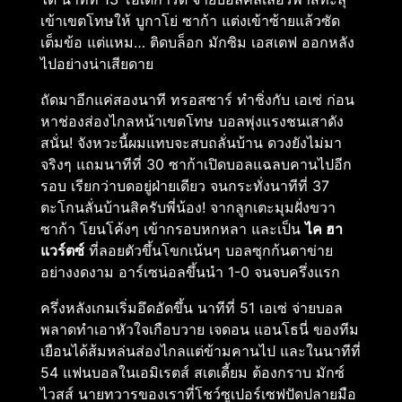
เข้าเขตโทษให้ บูกาโย่ ซาก้า แต่งเข้าซ้ายแล้วซัด
เต็มข้อ แต่แหม… ติดบล็อก มักซิม เอสเตฟ ออกหลัง
ไปอย่างน่าเสียดาย
ถัดมาอีกแค่สองนาที ทรอสซาร์ ทำชิ่งกับ เอเซ่ ก่อน
หาช่องส่องไกลหน้าเขตโทษ บอลพุ่งแรงชนเสาดัง
สนั่น! จังหวะนี้ผมแทบจะสบถลั่นบ้าน ดวงยังไม่มา
จริงๆ แถมนาทีที่ 30 ซาก้าเปิดบอลแฉลบคานไปอีก
รอบ เรียกว่าบดอยู่ฝ่ายเดียว จนกระทั่งนาทีที่ 37
ตะโกนลั่นบ้านสิครับพี่น้อง! จากลูกเตะมุมฝั่งขวา
ซาก้า โยนโค้งๆ เข้ากรอบหกหลา และเป็น
ไค ฮา
แวร์ตซ์
ที่ลอยตัวขึ้นโขกเน้นๆ บอลซุกก้นตาข่าย
อย่างงดงาม อาร์เซน่อลขึ้นนำ 1-0 จนจบครึ่งแรก
ครึ่งหลังเกมเริ่มอึดอัดขึ้น นาทีที่ 51 เอเซ่ จ่ายบอล
พลาดทำเอาหัวใจเกือบวาย เจดอน แอนโธนี่ ของทีม
เยือนได้ส้มหล่นส่องไกลแต่ข้ามคานไป และในนาทีที่
54 แฟนบอลในเอมิเรตส์ สเตเดี้ยม ต้องกราบ มักซ์
ไวสส์ นายทวารของเราที่โชว์ซูเปอร์เซฟปัดปลายมือ