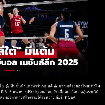
 🏐 ทีมชั้นนำแห่งทัวร์นาเมนต์ ⚠️ ความเสี่ยงของไทย: ทำไม
่ 3 📌 แนวทางปรับปรุงเกมไทย 🎯 เชื่อมต่อโอกาสลุ้นรายได้
ะมองหาทางสร้างรายได้ระหว่างเชียร์: ❓ Q&A