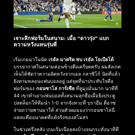
เจาะลึกฟอร์มในสนาม: เมื่อ “ดาวรุ่ง” แบก
ความหวังแทนรุ่นพี่
เริ่มเกมมาในนัด
เรอัล มาดริด พบ เรอัล โอเบียโด้
บรรยากาศในสนามค่อนข้างตึงเครียดครับ ผมสังเกต
เห็นได้ชัดว่าความผิดหวังจากเอล กลาซิโก้ นัดที่แล้ว
ยังตามหลอนแฟนบอลอยู่ แต่จุดที่น่าประทับใจคือ
ฟอร์มของ
กอนซาโล่ การ์เซีย
ที่ดูมุ่งมั่นมาก นาทีที่
44 เขาทำเอาแฟนบอลทั้งสนามลุกฮือเมื่อยิงประตู
ปลดล็อกให้ทีมนำ 1-0 จากจังหวะที่ บราอีม ดีอาซ
จ่ายถวายพานมาให้ ส่วนตัวผมมองว่ากอนซาโล่นี่
แหละคืออนาคตที่แท้จริงของสโมสร
ในช่วงครึ่งหลัง เกมเริ่มเนือยลงบ้างจนกระทั่งนาทีที่