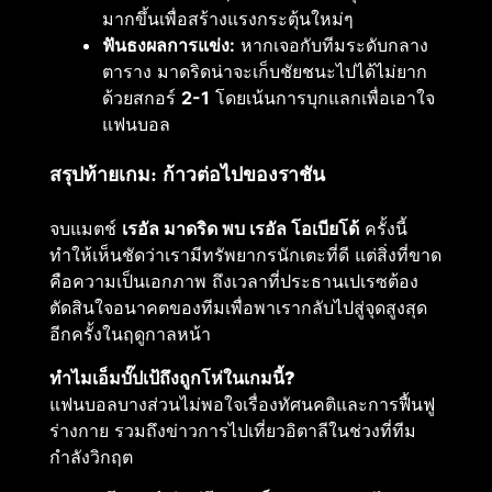
มากขึ้นเพื่อสร้างแรงกระตุ้นใหม่ๆ
ฟันธงผลการแข่ง:
หากเจอกับทีมระดับกลาง
ตาราง มาดริดน่าจะเก็บชัยชนะไปได้ไม่ยาก
ด้วยสกอร์
2-1
โดยเน้นการบุกแลกเพื่อเอาใจ
แฟนบอล
สรุปท้ายเกม: ก้าวต่อไปของราชัน
จบแมตช์
เรอัล มาดริด พบ เรอัล โอเบียโด้
ครั้งนี้
ทำให้เห็นชัดว่าเรามีทรัพยากรนักเตะที่ดี แต่สิ่งที่ขาด
คือความเป็นเอกภาพ ถึงเวลาที่ประธานเปเรซต้อง
ตัดสินใจอนาคตของทีมเพื่อพาเรากลับไปสู่จุดสูงสุด
อีกครั้งในฤดูกาลหน้า
ทำไมเอ็มบั๊ปเป้ถึงถูกโห่ในเกมนี้?
แฟนบอลบางส่วนไม่พอใจเรื่องทัศนคติและการฟื้นฟู
ร่างกาย รวมถึงข่าวการไปเที่ยวอิตาลีในช่วงที่ทีม
กำลังวิกฤต