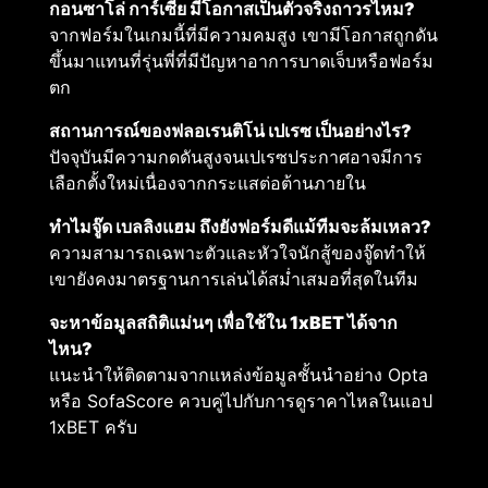
กอนซาโล่ การ์เซีย มีโอกาสเป็นตัวจริงถาวรไหม?
จากฟอร์มในเกมนี้ที่มีความคมสูง เขามีโอกาสถูกดัน
ขึ้นมาแทนที่รุ่นพี่ที่มีปัญหาอาการบาดเจ็บหรือฟอร์ม
ตก
สถานการณ์ของฟลอเรนติโน่ เปเรซ เป็นอย่างไร?
ปัจจุบันมีความกดดันสูงจนเปเรซประกาศอาจมีการ
เลือกตั้งใหม่เนื่องจากกระแสต่อต้านภายใน
ทำไมจู๊ด เบลลิงแฮม ถึงยังฟอร์มดีแม้ทีมจะล้มเหลว?
ความสามารถเฉพาะตัวและหัวใจนักสู้ของจู๊ดทำให้
เขายังคงมาตรฐานการเล่นได้สม่ำเสมอที่สุดในทีม
จะหาข้อมูลสถิติแม่นๆ เพื่อใช้ใน 1xBET ได้จาก
ไหน?
แนะนำให้ติดตามจากแหล่งข้อมูลชั้นนำอย่าง Opta
หรือ SofaScore ควบคู่ไปกับการดูราคาไหลในแอป
1xBET ครับ