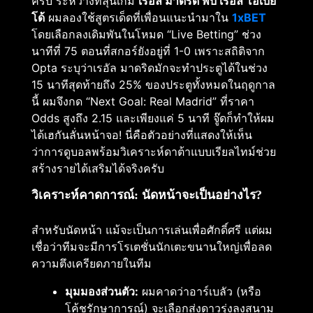
ครับ ระหว่างที่ลุ้นเกม
เรอัล มาดริด พบ เรอัล โอเบีย
โด้
ผมลองใช้สูตรเด็ดที่เพื่อนแนะนำมาใน
1xBET
โดยเลือกลงเดิมพันในโหมด “Live Betting” ช่วง
นาทีที่ 75 ตอนที่สกอร์ยังอยู่ที่ 1-0 เพราะสถิติจาก
Opta ระบุว่าเรอัล มาดริดมักจะทำประตูได้ในช่วง
15 นาทีสุดท้ายถึง 25% ของประตูทั้งหมดในฤดูกาล
นี้ ผมจึงกด “Next Goal: Real Madrid” ที่ราคา
Odds สูงถึง 2.15 และเพียงแค่ 5 นาที จู๊ดก็ทำให้ผม
ได้เฮกันลั่นหน้าจอ! นี่คือตัวอย่างที่แสดงให้เห็น
ว่าการดูบอลพร้อมวิเคราะห์ดาต้าแบบเรียลไทม์ช่วย
สร้างรายได้เสริมได้จริงครับ
วิเคราะห์คาดการณ์: นัดหน้าจะเป็นอย่างไร?
สำหรับนัดหน้า แม้จะเป็นการเล่นเพื่อศักดิ์ศรี แต่ผม
เชื่อว่าทีมจะมีการโรเตชั่นนักเตะขนานใหญ่เพื่อลด
ความตึงเครียดภายในทีม
มุมมองส่วนตัว:
ผมคาดว่าอาร์เบลัว (หรือ
โค้ชรักษาการณ์) จะเลือกส่งดาวรุ่งลงสนาม