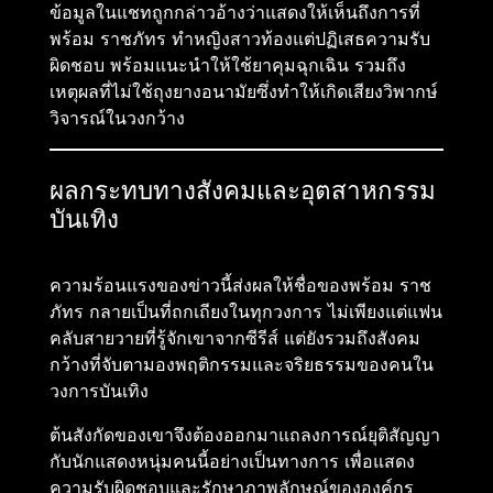
ข้อมูลในแชทถูกกล่าวอ้างว่าแสดงให้เห็นถึงการที่
พร้อม ราชภัทร ทำหญิงสาวท้องแต่ปฏิเสธความรับ
ผิดชอบ พร้อมแนะนำให้ใช้ยาคุมฉุกเฉิน รวมถึง
เหตุผลที่ไม่ใช้ถุงยางอนามัยซึ่งทำให้เกิดเสียงวิพากษ์
วิจารณ์ในวงกว้าง
ผลกระทบทางสังคมและอุตสาหกรรม
บันเทิง
ความร้อนแรงของข่าวนี้ส่งผลให้ชื่อของพร้อม ราช
ภัทร กลายเป็นที่ถกเถียงในทุกวงการ ไม่เพียงแต่แฟน
คลับสายวายที่รู้จักเขาจากซีรีส์ แต่ยังรวมถึงสังคม
กว้างที่จับตามองพฤติกรรมและจริยธรรมของคนใน
วงการบันเทิง
ต้นสังกัดของเขาจึงต้องออกมาแถลงการณ์ยุติสัญญา
กับนักแสดงหนุ่มคนนี้อย่างเป็นทางการ เพื่อแสดง
ความรับผิดชอบและรักษาภาพลักษณ์ขององค์กร