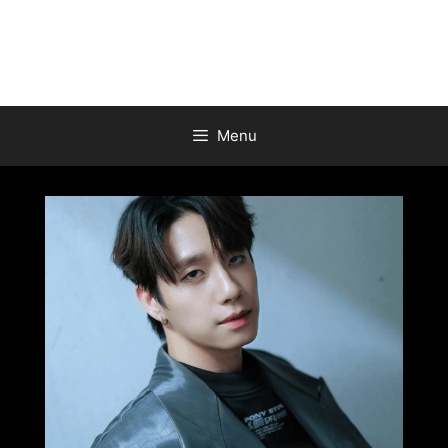
Skip
to
content
Menu