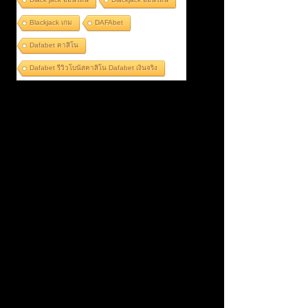
Blackjack เกม
DAFAbet
Dafabet คาสิโน
Dafabet รีวิวโบนัสคาสิโน Dafabet เงินจริง