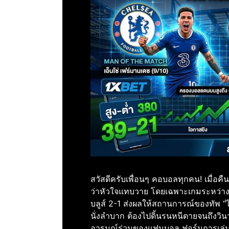
สวัสดีครับเพื่อนๆ คอบอลทุกคน! เมื่อคื
ว่าหัวใจแทบวาย โดยเฉพาะเกมระหว่าง 
บลูส์ 2-1 ส่งผลให้สถานการณ์ของทัพ “ไก
นั่งลำบาก ต้องไปดิ้นรนหนีตายจนถึงวินา
อารมณ์ร่วมของแฟนบอล ฟอร์มการเล่นร