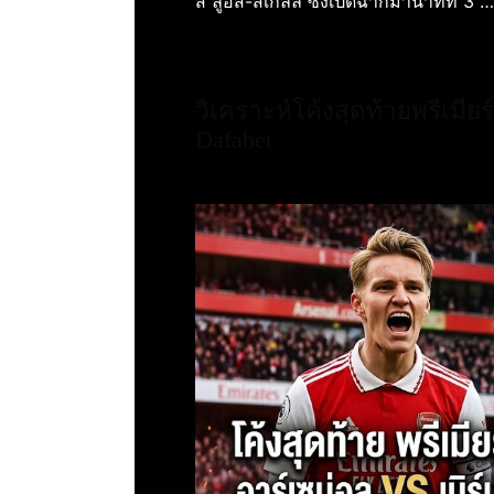
ส ลูอิส-สเกลลี่ ซึ่งเปิดฉากมานาทีที่ 3 
วิเคราะห์โค้งสุดท้ายพรีเมี
Dafabet