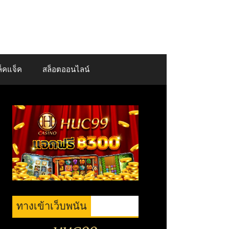
็คแจ็ค
สล็อตออนไลน์
ทางเข้าเว็บพนัน