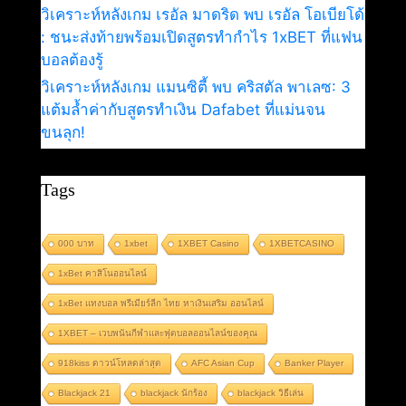
วิเคราะห์หลังเกม เรอัล มาดริด พบ เรอัล โอเบียโด้
: ชนะส่งท้ายพร้อมเปิดสูตรทำกำไร 1xBET ที่แฟน
บอลต้องรู้
วิเคราะห์หลังเกม แมนซิตี้ พบ คริสตัล พาเลซ: 3
แต้มล้ำค่ากับสูตรทำเงิน Dafabet ที่แม่นจน
ขนลุก!
Tags
000 บาท
1xbet
1XBET Casino
1XBETCASINO
1xBet คาสิโนออนไลน์
1xBet แทงบอล พรีเมียร์ลีก ไทย หาเงินเสริม ออนไลน์
1XBET – เวบพนันกีฬาและฟุตบอลออนไลน์ของคุณ
918kiss ดาวน์โหลดล่าสุด
AFC Asian Cup
Banker Player
Blackjack 21
blackjack นักร้อง
blackjack วิธีเล่น