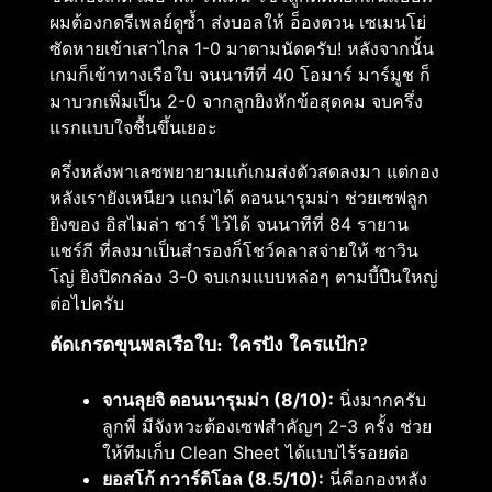
ผมต้องกดรีเพลย์ดูซ้ำ ส่งบอลให้ อ็องตวน เซเมนโย่
ซัดหายเข้าเสาไกล 1-0 มาตามนัดครับ! หลังจากนั้น
เกมก็เข้าทางเรือใบ จนนาทีที่ 40 โอมาร์ มาร์มูช ก็
มาบวกเพิ่มเป็น 2-0 จากลูกยิงหักข้อสุดคม จบครึ่ง
แรกแบบใจชื้นขึ้นเยอะ
ครึ่งหลังพาเลซพยายามแก้เกมส่งตัวสดลงมา แต่กอง
หลังเรายังเหนียว แถมได้ ดอนนารุมม่า ช่วยเซฟลูก
ยิงของ อิสไมล่า ซาร์ ไว้ได้ จนนาทีที่ 84 รายาน
แชร์กี ที่ลงมาเป็นสำรองก็โชว์คลาสจ่ายให้ ซาวิน
โญ่ ยิงปิดกล่อง 3-0 จบเกมแบบหล่อๆ ตามบี้ปืนใหญ่
ต่อไปครับ
ตัดเกรดขุนพลเรือใบ: ใครปัง ใครแป้ก?
จานลุยจิ ดอนนารุมม่า (8/10):
นิ่งมากครับ
ลูกพี่ มีจังหวะต้องเซฟสำคัญๆ 2-3 ครั้ง ช่วย
ให้ทีมเก็บ Clean Sheet ได้แบบไร้รอยต่อ
ยอสโก้ กวาร์ดิโอล (8.5/10):
นี่คือกองหลัง