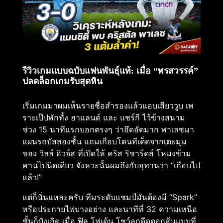
รีวิวเกมแบบฉบับแฟนพันธุ์แท้: เมื่อ “พรสวรรค์”
ปลดล็อกเกมรับสุดหิน
เริ่มเกมมาผมเห็นรายชื่อสำรองแล้วแอบเสียววูบ เพ
ราะเป๊ปพักทั้ง ฮาแลนด์ และ แชร์กี ไว้ข้างสนาม
ช่วง 15 นาทีแรกบอกตรงๆ ว่าอึดอัดมาก พาเลซมา
แผนรถบัสสองชั้น แถมเกือบโดนทีเด็ดจากเตะมุม
ของ วิลล์ ฮิวจ์ส ที่เปิดให้ คริส ริชาร์ดส์ โหม่งข้าม
คานไปนิดเดียว จังหวะนั้นผมถึงกับอุทานว่า “เกือบไป
แล้ว!”
แต่ก็นั่นแหละครับ ทีมระดับแชมป์มันต้องมี “Spark”
หรือประกายไฟบางอย่าง และนาทีที่ 32 ความเหนือ
ชั้นก็บังเกิด เมื่อ ฟิล โฟเด้น โชว์ลูกดีดตอกส้นแบบที่