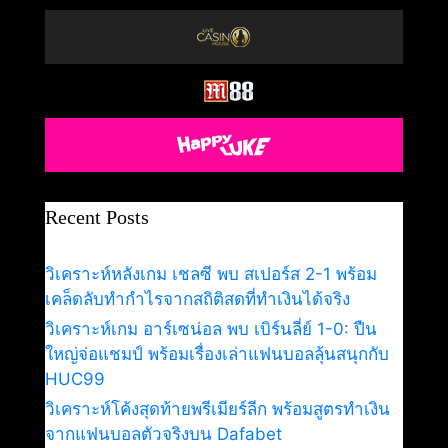
Recent Posts
วิเคราะห์หลังเกม เชลซี พบ สเปอร์ส 2-1 พร้อม
เคล็ดลับทำกำไรจากสถิติสดที่ทำเงินได้จริง
วิเคราะห์เกม อาร์เซน่อล พบ เบิร์นลี่ย์ 1-0: ปืน
ใหญ่จ่อแชมป์ พร้อมเรื่องเล่าแฟนบอลลุ้นสนุกกับ
HUC99
วิเคราะห์โค้งสุดท้ายพรีเมียร์ลีก พร้อมสูตรทำเงิน
จากแฟนบอลตัวจริงบน Dafabet