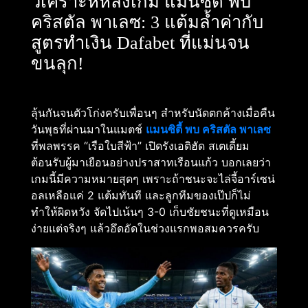
วิเคราะห์หลังเกม แมนซิตี้ พบ
คริสตัล พาเลซ: 3 แต้มล้ำค่ากับ
สูตรทำเงิน Dafabet ที่แม่นจน
ขนลุก!
ลุ้นกันจนตัวโก่งครับเพื่อนๆ สำหรับนัดตกค้างเมื่อคืน
วันพุธที่ผ่านมาในแมตช์
แมนซิตี้ พบ คริสตัล พาเลซ
ที่พลพรรค “เรือใบสีฟ้า” เปิดรังเอติฮัด สเตเดี้ยม
ต้อนรับผู้มาเยือนอย่างปราสาทเรือนแก้ว บอกเลยว่า
เกมนี้มีความหมายสุดๆ เพราะถ้าชนะจะไล่จี้อาร์เซน่
อลเหลือแค่ 2 แต้มทันที และลูกทีมของเป๊ปก็ไม่
ทำให้ผิดหวัง จัดไปเน้นๆ 3-0 เก็บชัยชนะที่ดูเหมือน
ง่ายแต่จริงๆ แล้วอึดอัดในช่วงแรกพอสมควรครับ