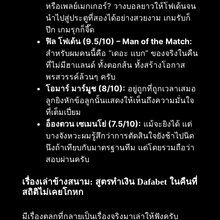
หรือเพลย์เมกเกอร์? วางบอลยาวให้โฟเด้นจน
นำไปสู่ประตูที่สองได้อย่างสวยงาม เกมรับก็
ปึก เกมรุกก็จี๊ด
ฟิล โฟเด้น (9.5/10) – Man of the Match:
สำหรับผมคนนี้คือ “เดอะ แบก” ของจริงในคืน
ที่ไม่มีฮาแลนด์ ทั้งตอกส้น ทั้งสร้างโอกาส
พรสวรรค์ล้วนๆ ครับ
โอมาร์ มาร์มูช (8/10):
อยู่ถูกที่ถูกเวลาเสมอ
ลูกยิงหักข้อลูกนั้นแสดงให้เห็นถึงความมั่นใจ
ที่เต็มเปี่ยม
อ็องตวน เซเมนโย่ (7.5/10):
แม้จะยิงได้ แต่
บางจังหวะผมรู้สึกว่าการตัดสินใจยังช้าไปนิด
นึงถ้าเทียบกับมาตรฐานทีม แต่โดยรวมถือว่า
สอบผ่านครับ
เรื่องเล่าข้างสนาม: สูตรทำเงิน Dafabet ในคืนที่
สถิติไม่เคยโกหก
มีเรื่องตลกที่กลายเป็นเรื่องจริงมาเล่าให้ฟังครับ