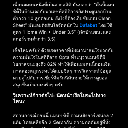
เพื่อนผมคนหนึ่งที่เป็นสายสถิติ มันบอกว่า “คืนนี้แมน
ซิตี้ในบ้านเจอกับพาเลซที่สถิติการยิงประตูนอกบ้าน
ต่ำกว่า 1.0 ลูกต่อเกม ยังไงก็ต้องเก็บชัยแบบ Clean
Sheet” มันเลยตัดสินใจจัดหนักใน
Dafabet
โดยใช้
สูตร “Home Win + Under 3.5” (เจ้าบ้านชนะและ
สกอร์รวมต่ำกว่า 3.5)
เชื่อไหมครับ? ด้วยเรตราคาที่เปิดมาน่าสนใจบวกกับ
ความมั่นใจในสถิติจาก Opta ที่ระบุว่าแมนซิตี้มี
โอกาสชนะสูงถึง 82% ทำให้เพื่อนผมคนนี้ถอนเงิน
มาฉลองหมูกระทะได้แบบชิลๆ การวิเคราะห์ข้อมูล
ควบคู่ไปกับการเชียร์ทีมรักนี่มันช่วยให้การดูบอล
สนุกขึ้นเป็นกองจริงๆ ครับ!
วิเคราะห์ก้าวต่อไป: นัดหน้าเรือใบจะไปทาง
ไหน?
สถานการณ์ตอนนี้ แมนฯ ซิตี้ ตามหลังอาร์เซน่อล 2
แต้ม โดยเหลืออีก 2 นัดเท่ากัน ความกดดันอยู่ที่ทั้ง