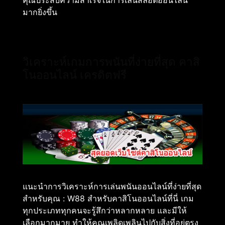
มากยิ่งขึ้น
วิเคราะห์เกมการพนันที่ง่ายที่สุด คาสิ
โนออนไลน์ เครดิตฟรี
แนะนำการวิเคราะห์การเล่นพนันออนไลน์ที่ง่ายที่สุด
สำหรับคุณ : W88 สำหรับคาสิโนออนไลน์ที่นี่ เกม
ทุกประเภททุกคนจะรู้สึกว่าหลากหลาย และมีให้
เลือกมากมาย ทำให้คุณเพลิดเพลินไปกับสิ่งที่อยู่ตรง