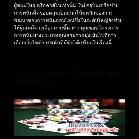
ผู้ชนะใหญ่หรือคาสิโนเท่านั้น ในปัจจุบันเครือข่าย
การพนันที่ครอบคลุมเป็นแนวโน้มหลักของการ
พัฒนาของการพนันออนไลน์ซึ่งในระดับใหญ่ยังช่วย
ให้ผู้เล่นมีทางเลือกมากขึ้น หากคุณชอบโครงการ
การพนันบางประเภทคุณสามารถมุ่งเน้นไปที่การ
เลือกเว็บไซต์การพนันที่มีข้อได้เปรียบในเรื่องนี้
อัตราต่อรองของการเดิมพันกีฬา แทง
บอลออนไลน์