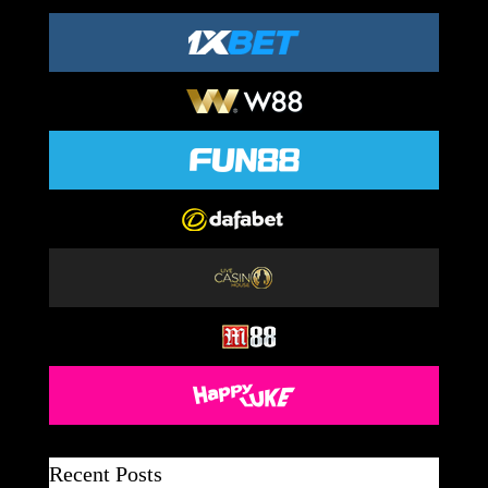
Recent Posts