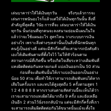
เล่นบาคาร่าให้ได้เงินทุกวัน จริงๆแล้วการจะ
เล่นการพนันอะไรก็แล้วแต่ให้ได้เงินทุกวันนั้น สิ่งที่
สำคัญที่สุดคือ วินัย การที่จะ เล่นบาคาร่าให้ได้เงิน
ทุกวัน นั้นก่อนที่ทุกคนจะลงสนามย่อมมีแผนในใจ
แล้วว่าจะใช้แผนอะไร สูตรไหน วางระบบการเงิน
อย่างไร เพราะสิ่งต่างๆเหล่านั้นเป็นสิ่งที่นักพนันทุก
คนรู้เป็นอย่างดี แต่จะมีสักกี่คนที่จะสามารถบังคับตัว
เองให้เดิมพันตามที่ตั้งใจไว้ ไม่ให้หัวร้อนตาม
สถานการณ์ที่เกิดขึ้น หรือเกิดใจเสียระหว่างเดิมพันที่
แทงผิดติดต่อกันหลายเกมส์ แบ่งเงินออกเป็น 50 ส่วน
ก่อนที่จะเดิมพันนั้นให้เราแบ่งเงินออกเป็นอย่าง
น้อย 50 ส่วน เพื่อทำให้เราสามารถเดิมพันทบได้หาก
เสียในครั้งแรก และทบได้สูงสุดถึง 5 ครั้งตามสูตร 1
1 2 4 8 8 8 8 หากเราเล่นตามสัดส่วนนี้จะเห็นได้ว่า
เราจะสามารถแทงผิดได้มากถึง 9 ครั้ง และยังเหลือ
เงินอีก 2 ส่วนไว้นั่งรถกลับบ้าน แต่จะมีสักกี่ครั้งที่เรา
จะสามารถเดิมผิดติดต่อกันได้ขนาดนั้นแม้จะตั้งใจ