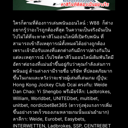
ใครก็ตามที่ต้องการเล่นพนันออนไลน์ : W88 ก็ต่าง
อยากรู้ว่าอะไรถูกต้องที่สุด ในความเป็นจริงมันเป็น
ไปไม่ได้ที่จะหาคาสิโนออนไลน์ที่เปิดรับพนัน ที่
สามารถเข้าถึงเหตุการณ์ทั้งหมดได้อย่างถูกต้อง
เพราะเจ้ามือรับแทงที่แตกต่างกันมีกราปต่างกันใน
แต่ละเหตุการณ์ เว็บไซต์คาสิโนออนไลน์เดิมพันใดมี
อัตราต่อรองที่แม่นยำขึ้นอยู่กับว่าคุณกำลังเล่นการ
พนันอยู่ ด้านล่างเรามีรายชื่อ บริษัท ที่ปลอดภัยมาก
ขึ้นในเกมและหวังว่าจะช่วยผู้เล่นที่เล่นเกม ญี่ปุ่น:
Hong Kong Jockey Club Ocai ตรงกับ: Weide
Dan Chao: Yi Shengbo พรีเมียร์ลีก: Ladbrokes,
William, Worldbet, UNITEDbet, multibet,
unitbet, nordicbetBet365 (ดาวรุ่งพุ่งแรงการเพิ่ม
ขึ้นอย่างรวดเร็วของเกมหลายเกมนั้นแม่นยำมาก)
ลาลีกา: Weide, Eurobet, Easybets,
INTERWETTEN, Ladbrokes, SSP, CENTREBET