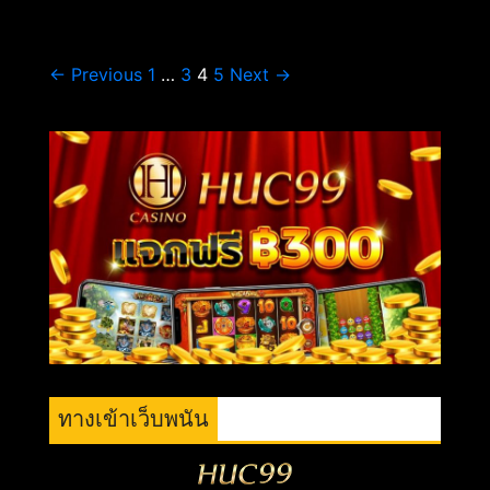
Post
← Previous
1
…
3
4
5
Next →
navigation
ทางเข้าเว็บพนัน