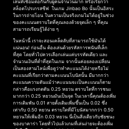
เล่นที่เชื่อมต่อกันกับผู้คนจำนวนมาก หรือเรียกว่า
สล็อตโปรเกรสซีฟ ในเกม Jinbao Bo นั้นเป็นอิสระ
ในการถ่ายโอน ในความเป็นจริงเกมไม่ได้อยู่ในช่วง
ของคะแนนตราบใดที่คุณลองด้วยจุดเล็ก ๆ ที่คุณ
สามารถเรียนรู้ได้ง่าย ๆ
ในหน้านี้ เราจะสอนเคล็ดลับที่สามารถใช้มันได้
แน่นอน! ก่อนอื่น ต้องเล่นด้วยรหัสการพนันที่เล็ก
ที่สุด โดยทั่วไปควรเลือกเล่นแค่บรรทัดเดียว และ
จำนวนเงินที่ต่ำที่สุดในเกม จากนั้นค่อยลองเปลี่ยน
เป็นสองสามไลน์เพื่อดูว่าทำคะแนนได้ง่ายหรือไม่
คะแนนที่เรียกว่าตามคะแนนโบนัสนั้น มีมากกว่า
คะแนนความดันแม้ว่าคะแนนจะเป็นคะแนนก็ตาม
กล่าวคือแรงกดดัน 0.25 หยวน ตราบใดที่การชนะ
มากกว่า 0.25 หยวนมันเป็นจุด ในเวลานี้คุณต้องเพิ่ม
การเดิมพัน 0.01 สายดั้งเดิมเพิ่มขึ้นเป็น 0.02 ซึ่ง
เท่ากับ 0.50 หยวน ตราบใดที่มีโบนัสมากกว่า 0.50
หยวนให้เพิ่มอีก 0.03 หยวน นี่เป็นสิ่งเดียวกับชัยชนะ
ของบาคาร่า โดยทั่วไปแล้วเกมที่เล่นง่ายจะต้องเพิ่ม