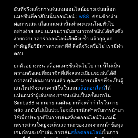
อันที่จริงแล้วการเล่นเกมออนไลน์อย่างเช่นสล็อต
แมชชีนที่คาสิโนนั้นออนไลน์ :
w88
ค่อนข้างง่าย
ต่อการเล่น เมื่อเกมเหล่านั้นทำคะแนนโดยทั่วไป
อย่างง่าย และแน่นอนว่ามันสามารถทำเงินได้จริงซึ่ง
ง่ายกว่าบาคาร่าออนไลน์เสียด้วยซ้ำ แล้วกุญแจ
สำคัญคือวิธีการหาเวลาที่ดี สิ่งนี้จริงหรือไม่ เรามีคำ
ตอบ
ยกตัวอย่างเช่น สล็อตแมชชีนจินโบโบ เกมนี้ไม่เป็น
ความจริงเลยที่สมาชิกที่เพิ่งลงทะเบียนจะเล่นได้ดี
กว่าคนที่เล่นมานานแล้ว คุณสามารถเลือกที่จะเป็นผู้
เล่นใหม่ที่จะเล่นคาสิโนในเกม
สล็อตอนไลน์
ได้
แน่นอนว่าผู้เล่นของเราชนะเงินเป็นครั้งแรกใน
Simba88 มากมาย แต่มันยากที่จะทำกำไรในภาย
หลัง แต่มันไม่เป็นประโยชน์มากนักสำหรับการนำมา
ใช้เพื่อประยุกต์ในการเล่นสล็อตออนไลน์ในเกมนี้
เพราะส่วนใหญ่จะเห็นสถานะของเกมจากหน้าข้อมูล
เกมก่อนจะเข้าเล่น การเล่น
สล็อตออนไลน์
เป็นการ