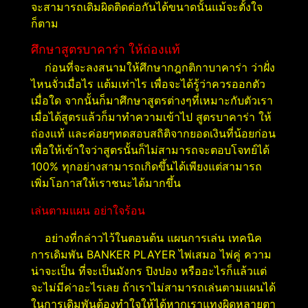
จะสามารถเดิมผิดติดต่อกันได้ขนาดนั้นแม้จะตั้งใจ
ก็ตาม
ศึกษาสูตรบาคาร่า ให้ถ่องแท้​
ก่อนที่จะลงสนามให้ศึกษากฎกติกาบาคาร่า ว่าฝั่ง
ไหนจั่วเมื่อไร แต้มเท่าไร เพื่อจะได้รู้ว่าควรออกตัว
เมื่อใด จากนั้นก็มาศึกษาสูตรต่างๆที่เหมาะกับตัวเรา
เมื่อได้สูตรแล้วก็มาทำความเข้าไป สูตรบาคาร่า ให้
ถ่องแท้ และค่อยๆทดสอบสถิติจากยอดเงินที่น้อยก่อน
เพื่อให้เข้าใจว่าสูตรนั้นก็ไม่สามารถจะตอบโจทย์ได้
100% ทุกอย่างสามารถเกิดขึ้นได้เพียงแต่สามารถ
เพิ่มโอกาสให้เราชนะได้มากขึ้น
เล่นตามแผน อย่าใจร้อน
อย่างที่กล่าวไว้ในตอนต้น แผนการเล่น เทคนิค
การเดิมพัน BANKER PLAYER ไพ่เสมอ ไพ่คู่ ความ
น่าจะเป็น ที่จะเป็นมังกร ปิงปอง หรืออะไรก็แล้วแต่
จะไม่มีค่าอะไรเลย ถ้าเราไม่สามารถเล่นตามแผนได้
ในการเดิมพันต้องทำใจให้ได้หากเราแทงผิดหลายตา