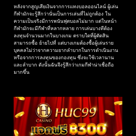
หลังจากสูญเสียเงินจากการแทงบอลออนไลน์ ผู้เล่น
กีฬามักจะรู้สึกว่านั่นเป็นการเล่นที่ไม่ถูกต้อง ใน
ความเป็นจริงมีการพนันฟุตบอลไม่มาก แต่ในหน้า
กีฬามักจะมีกีฬาที่หลากหลาย การเล่นบางทีต้อง
ลงทุนจำนวนมากในบางเกม ตราบใดที่ผู้ตัดสิน
สามารถซื้อ ย้ายไปที่ แต่บางเกมต้องซื้อผู้เล่นราย
บุคคลไม่ว่าจากความยากลำบากในการดำเนินงาน
หรือจากการลงทุนของกองทุน ซึ่งจะใช้เวลานาน
และลำบาก ดังนั้นฉันจึงรู้สึกว่าเกมกีฬาน่าเชื่อถือ
มากขึ้น