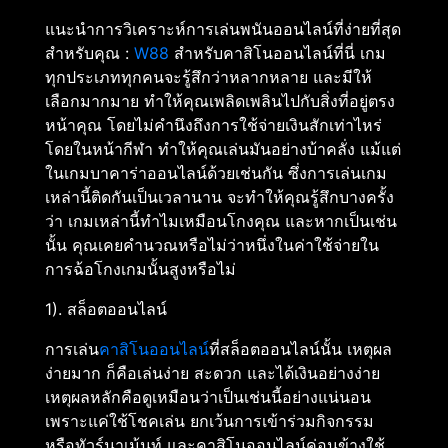
แนะนำการวิเคราะห์การเล่นพนันออนไลน์ที่ง่ายที่สุด
สำหรับคุณ :
W88
สำหรับคาสิโนออนไลน์ที่นี่ เกม
ทุกประเภททุกคนจะรู้สึกว่าหลากหลาย และมีให้
เลือกมากมาย ทำให้คุณเพลิดเพลินไปกับสิ่งที่อยู่ตรง
หน้าคุณ โดยไม่คำนึงถึงการใช้จ่ายเงินสักเท่าไหร่
โดยในหน้ากีฬา ทำให้คุณเล่นมันอย่างบ้าคลั่ง แม้แต่
ในเกมบาคาร่าออนไลน์ด้วยเช่นกัน ซึ่งการเล่นเกม
เหล่านี้ติดกันเป็นเวลานาน จะทำให้คุณรู้สึกบางครั้ง
ว่า เกมเหล่านี้ทำไมเหมือนโกงคุณ และหากเป็นเช่น
นั้น คุณเคยคำนวณหรือไม่ว่าหนึ่งในค่าใช้จ่ายใน
การฉ้อโกงเกมนั้นสูงหรือไม่
1). สล็อตออนไลน์
การเล่น
คาสิโนออนไลน์
ที่สล็อตออนไลน์นั้น เหตุผล
ง่ายมาก ก็คือเล่นง่าย สะดวก และได้เงินอย่างง่าย
เหตุผลหลักคือดูเหมือนว่าเป็นเช่นนี้อย่างแน่นอน
เพราะแค่ใช้โชคเล่น ยกเว้นการเข้าร่วมกิจกรรม
หรือทัวร์นาเม้นท์ และคาสิโนออนไลน์ค่อนข้างใช้