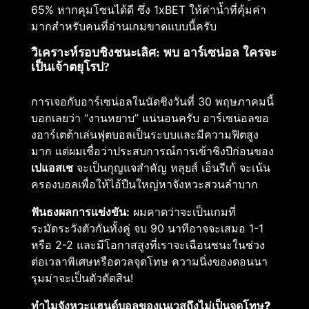
65% หากคุมโซนได้ดี ซึ่ง 1xBET ให้ค่าน้ำที่คุ้มค่า
มากสำหรับคนที่อ่านเกมขาดแบบนี้ครับ
วิเคราะห์รอบชิงชนะเลิศ: พบ อาร์เซน่อล ใครจะ
เป็นเจ้าตยุโรป?
การเจอกับอาร์เซน่อลในนัดชิงวันที่ 30 พฤษภาคมนี้
บอกเลยว่า “งานหยาบ” แน่นอนครับ อาร์เซน่อลขอ
งอาร์เตต้าเล่นฟุตบอลเป็นระบบและมีความฟิตสูง
มาก แต่ผมเชื่อว่าประสบการณ์การเข้าชิงปีก่อนของ
เปแอสเช
จะเป็นกุญแจสำคัญ หลุยส์ เอ็นรีเก้ จะเน้น
ครองบอลเพื่อให้ไอ้ปืนใหญ่หาจังหวะสวนลำบาก
ฟันธงผลการแข่งขัน:
ผมคาดว่าจะเป็นเกมที่
ระมัดระวังตัวกันทั้งคู่ จบ 90 นาทีอาจจะเสมอ 1-1
หรือ 2-2 และมีโอกาสสูงที่เราจะเฉือนชนะในช่วง
ต่อเวลาพิเศษหรือดวลจุดโทษ ความนิ่งของดอนนา
รุมม่าจะเป็นตัวตัดสิน!
ทำไมจังหวะแฮนด์บอลของเนเวสถึงไม่เป็นจุดโทษ?