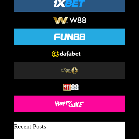
Recent Posts