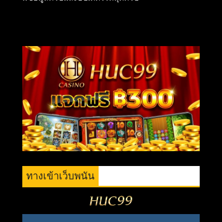
ทางเข้าเว็บพนัน