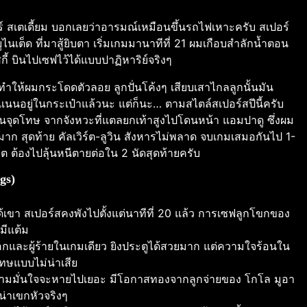
อร์ สเตเดี้ยม บอกเลยว่าอารมณ์เหมือนขึ้นรถไฟเหาะครับ สเปอร์
นเต็ด ที่มาสู้ยิบตา เริ่มเกมมานาทีที่ 21 ผมเกือบสำลักน้ำตอน
กี้ บินไปเซฟไว้ได้แบบปาฏิหาริย์จริงๆ
ทำให้ผมกระโดดตัวลอย ลูกปั่นโค้งๆ เสียบเสาไกลลูกนั้นมัน
แนนอยู่ในกระเป๋าแล้วนะ แต่ก็นะ… ตามสไตล์สเปอร์สปีนี้ครับ
เป็นจุดโทษ จากจังหวะที่แตลยกเท้าสูงไปโดนหน้า แอมปาดู ซึ่งผม
มาก สุดท้าย คัลเวิร์ต-ลูวิน สังหารไม่พลาด จบเกมเสมอกันไป 1-
ต ต้องไปลุ้นหนีตายต่อใน 2 นัดสุดท้ายครับ
gs)
ด้เขา สเปอร์สคงพังไปตั้งแต่นาทีที่ 20 แล้ว การเซฟลูกโขกของ
งมีแต้ม
อกและผู้ร้ายในเกมเดียว ยิงประตูได้สวยมาก แต่ความใจร้อนใน
โทษแบบไม่น่าเสีย
ามมั่นใจจะหายไปเยอะ มีโอกาสทองจากลูกจ่ายของ โกโล มูอา
น่าเขกหัวจริงๆ