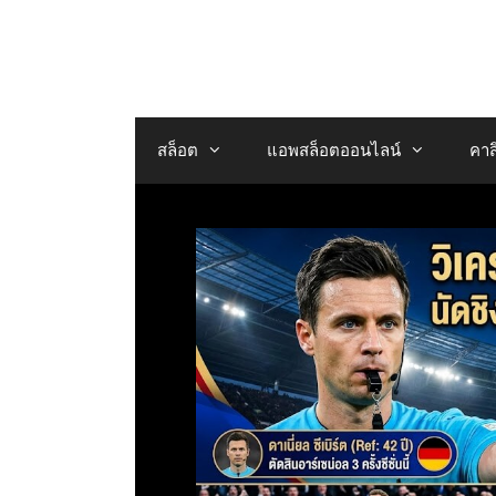
Skip
to
content
สล็อต
แอพสล็อตออนไลน์
คาส