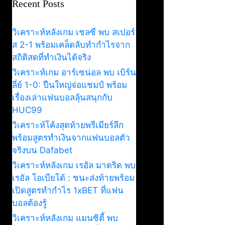
Recent Posts
วิเคราะห์หลังเกม เชลซี พบ สเปอร์
ส 2-1 พร้อมเคล็ดลับทำกำไรจาก
สถิติสดที่ทำเงินได้จริง
วิเคราะห์เกม อาร์เซน่อล พบ เบิร์น
ลี่ย์ 1-0: ปืนใหญ่จ่อแชมป์ พร้อม
เรื่องเล่าแฟนบอลลุ้นสนุกกับ
HUC99
วิเคราะห์โค้งสุดท้ายพรีเมียร์ลีก
พร้อมสูตรทำเงินจากแฟนบอลตัว
จริงบน Dafabet
วิเคราะห์หลังเกม เรอัล มาดริด พบ
เรอัล โอเบียโด้ : ชนะส่งท้ายพร้อม
เปิดสูตรทำกำไร 1xBET ที่แฟน
บอลต้องรู้
วิเคราะห์หลังเกม แมนซิตี้ พบ