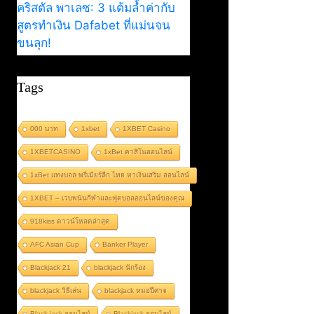
คริสตัล พาเลซ: 3 แต้มล้ำค่ากับ
สูตรทำเงิน Dafabet ที่แม่นจน
ขนลุก!
Tags
000 บาท
1xbet
1XBET Casino
1XBETCASINO
1xBet คาสิโนออนไลน์
1xBet แทงบอล พรีเมียร์ลีก ไทย หาเงินเสริม ออนไลน์
1XBET – เวบพนันกีฬาและฟุตบอลออนไลน์ของคุณ
918kiss ดาวน์โหลดล่าสุด
AFC Asian Cup
Banker Player
Blackjack 21
blackjack นักร้อง
blackjack วิธีเล่น
blackjack หมอปีศาจ
Black jack ออนไลน์
Blackjack ออนไลน์