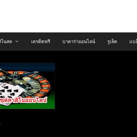
ิโนสด
เครดิตฟรี
บาคาร่าออนไลน์
รูเล็ต
แบล
N