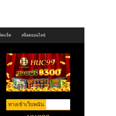
็คแจ็ค
สล็อตออนไลน์
ทางเข้าเว็บพนัน