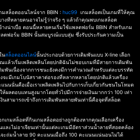
เกมสล็อตออนไลน์จาก BBIN :
huc99
เกมสล็อตเป็นเกมที่ให้คุณ
างทีหลายคนอาจไม่รู้ว่าจริง ๆ แล้วถ้าคุณพบเกมสล็อต
ข้างน่าเบื่อ ตอนนี้หลายคนเริ่มใช้แพลตฟอร์ม BBIN สำหรับเกม
ตฟอร์ม BBIN นั้นสมบูรณ์แบบสุ่ม ซึ่งรับประกันความเป็น
่ใน
สล็อตออนไลน์
นั้นประกอบด้วยการเดิมพันแบบ X-line เลือก
แล้วเริ่มเพลิดเพลินโดยปกติฉันไม่ชอบเกมที่มีสายการเดิมพัน
รเดิมพันเนื่องจากการชนะยังคงมีการคำนวณสำหรับแต่ละบรรทัด
ื่องจะมีเกมโบนัสราคาต่อรองที่หลากหลายโดยปกติแล้วเครื่อง
ะแนนนั่นคือเมื่อเราเพลิดเพลินไปกับการเก็บเกี่ยวกันชนในโหมด
ารถให้ผลตอบแทนสูงมากโดยทั่วไปมีการจ่ายเงินมากกว่า 100 เท่า
งินสามารถเข้าถึงการเดิมพันหลายพันเท่านี่คือจุดที่สล็อต
เลือกเกมสล็อตที่กินเกมสล็อตอย่างถูกต้องหากคุณเลือกเครื่อง
นและไม่อาเจียนเท่านั้นแต่ละเกมมีอัตราส่วนน้ำลายที่สอดคล้อง
มันจะถ่มน้ำลาย 90 คะแนนเมื่อถึง 100 คะแนนแน่นอนไม่ได้