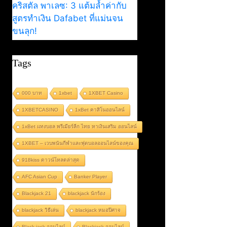
คริสตัล พาเลซ: 3 แต้มล้ำค่ากับ
สูตรทำเงิน Dafabet ที่แม่นจน
ขนลุก!
Tags
000 บาท
1xbet
1XBET Casino
1XBETCASINO
1xBet คาสิโนออนไลน์
1xBet แทงบอล พรีเมียร์ลีก ไทย หาเงินเสริม ออนไลน์
1XBET – เวบพนันกีฬาและฟุตบอลออนไลน์ของคุณ
918kiss ดาวน์โหลดล่าสุด
AFC Asian Cup
Banker Player
Blackjack 21
blackjack นักร้อง
blackjack วิธีเล่น
blackjack หมอปีศาจ
Black jack ออนไลน์
Blackjack ออนไลน์