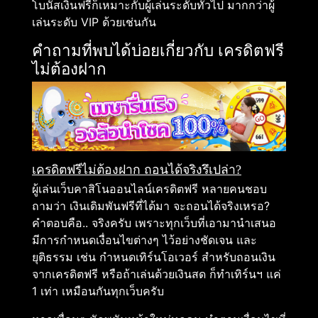
โบนัสเงินฟรีก็เหมาะกับผู้เล่นระดับทั่วไป มากกว่าผู้
เล่นระดับ VIP ด้วยเช่นกัน
คำถามที่พบได้บ่อยเกี่ยวกับ เครดิตฟรี
ไม่ต้องฝาก
เครดิตฟรีไม่ต้องฝาก
ถอนได้จริงรึเปล่า?
ผู้เล่นเว็บคาสิโนออนไลน์เครดิตฟรี หลายคนชอบ
ถามว่า เงินเดิมพันฟรีที่ได้มา จะถอนได้จริงเหรอ?
คำตอบคือ.. จริงครับ เพราะทุกเว็บที่เอามานำเสนอ
มีการกำหนดเงื่อนไขต่างๆ ไว้อย่างชัดเจน และ
ยุติธรรม เช่น กำหนดเทิร์นโอเวอร์ สำหรับถอนเงิน
จากเครดิตฟรี หรือถ้าเล่นด้วยเงินสด ก็ทำเทิร์นฯ แค่
1 เท่า เหมือนกันทุกเว็บครับ