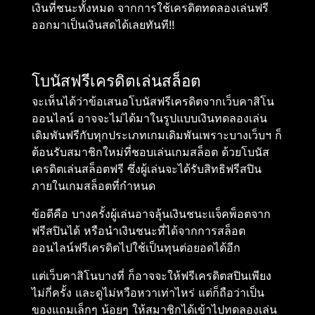
เงินที่ชนะทั้งหมด จากการใช้เครดิตทดลองเล่นฟรี
ออกมาเป็นเงินสดได้เลยทันที!!
โบนัสฟรีเครดิตเล่นสล็อต
จะเห็นได้ว่าข้อเสนอโบนัสฟรีเครดิตจากเว็บคาสิโน
ออนไลน์ อาจจะไม่ได้มาในรูปแบบเงินทดลองเล่น
เดิมพันฟรีกับทุกประเภทเกมเดิมพันเพราะบางเว็บฯ ก็
ต้อนรับสมาชิกใหม่ที่ชอบเล่นเกมสล็อต ด้วยโบนัส
เครดิตเล่นสล็อตฟรี ซึ่งผู้เล่นจะได้รับสิทธิฟรีสปิน
ภายในเกมสล็อตที่กำหนด
ข้อดีคือ บางครั้งผู้เล่นอาจลุ้นเงินชนะแจ็คพ็อตจาก
ฟรีสปินได้ หรือนำเงินชนะที่ได้จากการสล็อต
ออนไลน์ฟรีเครดิตไปใช้เป็นทุนต่อยอดได้อีก
แต่เว็บคาสิโนบางที่ ก็อาจจะให้ฟรีเครดิตสปินเพียง
ไม่กี่ครั้ง และดูไม่หวือหวาเท่าไหร่ แต่ก็ถือว่าเป็น
ของแถมเล็กๆ น้อยๆ ให้สมาชิกได้เข้าไปทดลองเล่น