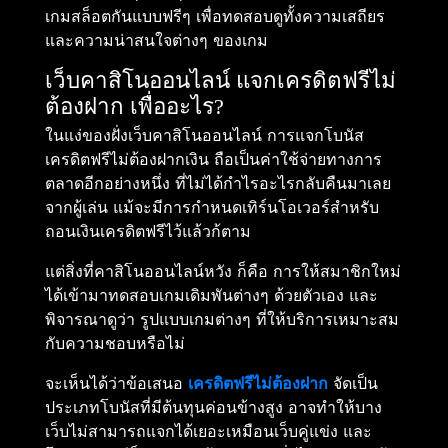
เกมสล็อตกันแบบฟรีๆ เพื่อทดสอบดูทั้งความเสถียร
และความน่าสนใจต่างๆ ของเกม
เว็บคาสิโนออนไลน์ แจกเครดิตฟรีไม่
ต้องฝาก เพื่ออะไร?
ในแง่ของฝั่งเว็บคาสิโนออนไลน์ การแจกโบนัส
เครดิตฟรีไม่ต้องฝากเงิน ถือเป็นค่าใช้จ่ายทางการ
ตลาดอีกอย่างหนึ่ง ที่ไม่ได้กำไรอะไรกลับคืนมาเลย
จากผู้เล่น แม้จะมีการกำหนดเทิร์นโอเวอร์สำหรับ
ถอนเงินเครดิตฟรีไว้แล้วก้ตาม
แต่สิ่งที่คาสิโนออนไลน์หวัง ก็คือ การให้สมาชิกใหม่
ได้เข้ามาทดสอบเกมเดิมพันต่างๆ ด้วยตัวเอง และ
พิจารณาดูว่า รูปแบบเกมต่างๆ ที่ให้บริการเหมาะสม
กับความชอบหรือไม่
จะเห็นได้ว่าข้อเสนอ
เครดิตฟรีไม่ต้องฝาก
จัดเป็น
ประเภทโบนัสที่มีต้นทุนค่อนข้างสูง อาจทำให้บาง
เว็บไม่สามารถแจกได้เยอะเหมือนเว็บคู่แข่ง และ