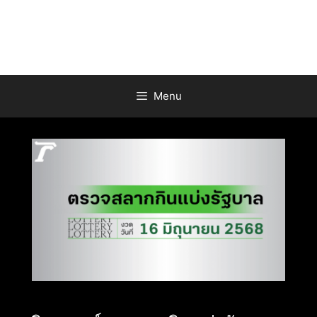
Skip
to
content
Menu