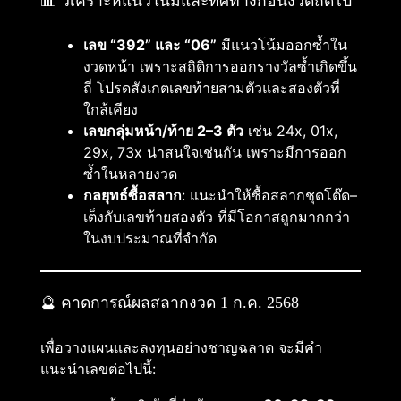
📊 วิเคราะห์แนวโน้มและทิศทางก่อนงวดถัดไป
เลข “392” และ “06”
มีแนวโน้มออกซ้ำใน
งวดหน้า เพราะสถิติการออกรางวัลซ้ำเกิดขึ้น
ถี่ โปรดสังเกตเลขท้ายสามตัวและสองตัวที่
ใกล้เคียง
เลขกลุ่มหน้า/ท้าย 2–3 ตัว
เช่น 24x, 01x,
29x, 73x น่าสนใจเช่นกัน เพราะมีการออก
ซ้ำในหลายงวด
กลยุทธ์ซื้อสลาก
: แนะนำให้ซื้อสลากชุดโต๊ด–
เต็งกับเลขท้ายสองตัว ที่มีโอกาสถูกมากกว่า
ในงบประมาณที่จำกัด
🔮 คาดการณ์ผลสลากงวด 1 ก.ค. 2568
เพื่อวางแผนและลงทุนอย่างชาญฉลาด จะมีคำ
แนะนำเลขต่อไปนี้: