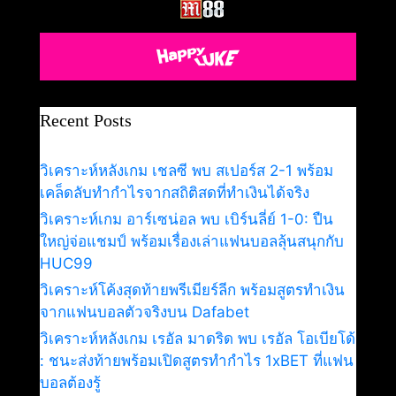
Recent Posts
วิเคราะห์หลังเกม เชลซี พบ สเปอร์ส 2-1 พร้อม
เคล็ดลับทำกำไรจากสถิติสดที่ทำเงินได้จริง
วิเคราะห์เกม อาร์เซน่อล พบ เบิร์นลี่ย์ 1-0: ปืน
ใหญ่จ่อแชมป์ พร้อมเรื่องเล่าแฟนบอลลุ้นสนุกกับ
HUC99
วิเคราะห์โค้งสุดท้ายพรีเมียร์ลีก พร้อมสูตรทำเงิน
จากแฟนบอลตัวจริงบน Dafabet
วิเคราะห์หลังเกม เรอัล มาดริด พบ เรอัล โอเบียโด้
: ชนะส่งท้ายพร้อมเปิดสูตรทำกำไร 1xBET ที่แฟน
บอลต้องรู้