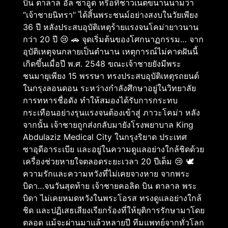
บิน ตาลาล อัล ซาอูด หรือที่ชาวเน็ตขนานนามว่า
“เจ้าชายนิทรา” ได้สิ้นพระชนม์อย่างสงบในวัยเพียง
36 ปี หลังประสบอุบัติเหตุร้ายแรงจนโคม่ายาวนาน
กว่า 20 ปี 😢 🚗 จุดเริ่มต้นของโศกนาฏกรรม… จาก
อุบัติเหตุจนกลายเป็นตำนาน เหตุการณ์ไม่คาดฝันนี้
เกิดขึ้นเมื่อปี พ.ศ. 2548 ขณะเจ้าชายยังมีพระ
ชนมายุเพียง 15 พรรษา ทรงประสบอุบัติเหตุรถยนต์
ในกรุงลอนดอน ระหว่างกำลังศึกษาอยู่ในวิทยาลัย
การทหารชื่อดัง ทำให้สมองได้รับการกระทบ
กระเทือนอย่างรุนแรงจนต้องเข้าสู่ ภาวะโคม่า หลัง
จากนั้น เจ้าชายถูกส่งกลับมายังโรงพยาบาล King
Abdulaziz Medical City ในกรุงริยาด ประเทศ
ซาอุดีอาระเบีย และอยู่ในความดูแลอย่างใกล้ชิดด้วย
เครื่องช่วยหายใจตลอดระยะเวลา 20 ปีเต็ม 😢 🕊
ความรักและความหวังที่ไม่เคยจางหาย จากพระ
บิดา…จนวันสุดท้าย เจ้าชายคอลิด บิน ตาลาล พระ
บิดา ไม่เคยหมดหวังในพระโอรส ทรงดูแลอย่างใกล้
ชิด และปฏิเสธเสียงเรียกร้องที่ให้ยุติการรักษามาโดย
ตลอด แม้จะผ่านมาแล้วหลายปี ทีมแพทย์จากทั่วโลก