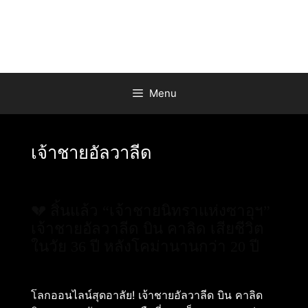
Skip
to
content
Menu
เจ้าชายอัลวาลีด
💔 สิ้นแล้ว “เจ้าชายนิทราแห่งซาอุฯ”
เจ้าชายอัลวาลีด บิน คาลิด เสียชีวิต
ในวัย 36 ปี หลังโคม่านานกว่า 20 ปี
โลกออนไลน์สุดอาลัย! เจ้าชายอัลวาลีด บิน คาลิด