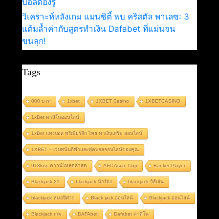
บอลต้องรู้
วิเคราะห์หลังเกม แมนซิตี้ พบ คริสตัล พาเลซ: 3
แต้มล้ำค่ากับสูตรทำเงิน Dafabet ที่แม่นจน
ขนลุก!
Tags
000 บาท
1xbet
1XBET Casino
1XBETCASINO
1xBet คาสิโนออนไลน์
1xBet แทงบอล พรีเมียร์ลีก ไทย หาเงินเสริม ออนไลน์
1XBET – เวบพนันกีฬาและฟุตบอลออนไลน์ของคุณ
918kiss ดาวน์โหลดล่าสุด
AFC Asian Cup
Banker Player
Blackjack 21
blackjack นักร้อง
blackjack วิธีเล่น
blackjack หมอปีศาจ
Black jack ออนไลน์
Blackjack ออนไลน์
Blackjack เกม
DAFAbet
Dafabet คาสิโน