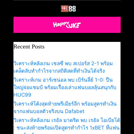
Recent Posts
วิเคราะห์หลังเกม เชลซี พบ สเปอร์ส 2-1 พร้อม
เคล็ดลับทำกำไรจากสถิติสดที่ทำเงินได้จริง
วิเคราะห์เกม อาร์เซน่อล พบ เบิร์นลี่ย์ 1-0: ปืน
ใหญ่จ่อแชมป์ พร้อมเรื่องเล่าแฟนบอลลุ้นสนุกกับ
HUC99
วิเคราะห์โค้งสุดท้ายพรีเมียร์ลีก พร้อมสูตรทำเงิน
จากแฟนบอลตัวจริงบน Dafabet
วิเคราะห์หลังเกม เรอัล มาดริด พบ เรอัล โอเบียโด้
: ชนะส่งท้ายพร้อมเปิดสูตรทำกำไร 1xBET ที่แฟน