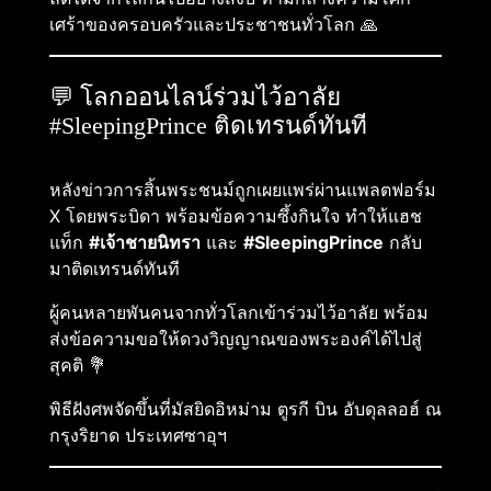
เศร้าของครอบครัวและประชาชนทั่วโลก 🙏
💬 โลกออนไลน์ร่วมไว้อาลัย
#SleepingPrince ติดเทรนด์ทันที
หลังข่าวการสิ้นพระชนม์ถูกเผยแพร่ผ่านแพลตฟอร์ม
X โดยพระบิดา พร้อมข้อความซึ้งกินใจ ทำให้แฮช
แท็ก
#เจ้าชายนิทรา
และ
#SleepingPrince
กลับ
มาติดเทรนด์ทันที
ผู้คนหลายพันคนจากทั่วโลกเข้าร่วมไว้อาลัย พร้อม
ส่งข้อความขอให้ดวงวิญญาณของพระองค์ได้ไปสู่
สุคติ 💐
พิธีฝังศพจัดขึ้นที่มัสยิดอิหม่าม ตูรกี บิน อับดุลลอฮ์ ณ
กรุงริยาด ประเทศซาอุฯ