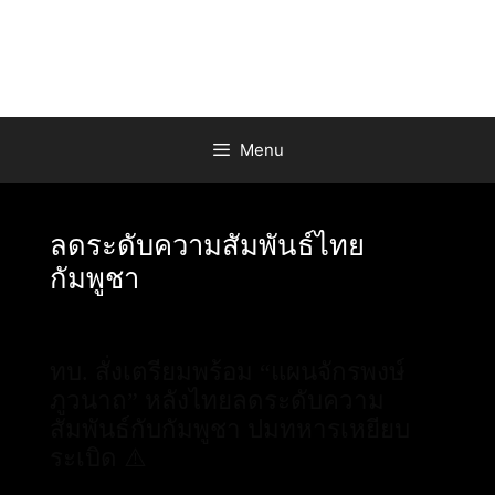
Skip
to
content
Menu
ลดระดับความสัมพันธ์ไทย
กัมพูชา
ทบ. สั่งเตรียมพร้อม “แผนจักรพงษ์
ภูวนาถ” หลังไทยลดระดับความ
สัมพันธ์กับกัมพูชา ปมทหารเหยียบ
ระเบิด ⚠️