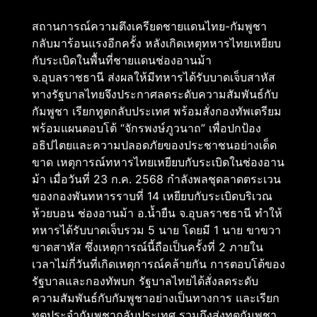
สถานการณ์ความตึงเครียดชายแดนไทย-กัมพูชา
กลับมาร้อนแรงอีกครั้ง หลังเกิดเหตุทหารไทยเหยียบ
กับระเบิดในพื้นที่ชายแดนช่องอานม้า
จ.อุบลราชธานี ส่งผลให้มีทหารได้รับบาดเจ็บสาหัส
ทางรัฐบาลไทยจึงประกาศลดระดับความสัมพันธ์กับ
กัมพูชา เรียกทูตกลับประเทศ พร้อมสั่งกองทัพเตรียม
พร้อมแผนตอบโต้ “จักรพงษ์ภูวนาถ” เพื่อปกป้อง
อธิปไตยและความปลอดภัยของประชาชนอย่างเด็ด
ขาด เหตุการณ์ทหารไทยเหยียบกับระเบิดในช่องอาน
ม้า เมื่อวันที่ 23 ก.ค. 2568 กำลังพลชุดลาดตระเวน
ของกองพันทหารราบที่ 14 เหยียบกับระเบิดบริเวณ
ห้วยบอน ช่องอานม้า อ.น้ำยืน จ.อุบลราชธานี ทำให้
ทหารได้รับบาดเจ็บรวม 5 นาย โดยมี 1 นาย ขาขวา
ขาดสาหัส ซึ่งเหตุการณ์นี้ถือเป็นครั้งที่ 2 ภายใน
เวลาไม่กี่วันที่เกิดเหตุการณ์คล้ายกัน การตอบโต้ของ
รัฐบาลและกองทัพบก รัฐบาลไทยได้สั่งลดระดับ
ความสัมพันธ์กับกัมพูชาอย่างเป็นทางการ และเรียก
ทูตประจำกัมพูชากลับประเทศ รวมถึงส่งทูตกัมพูชา