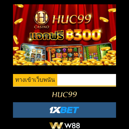
พร้อม
“แผน
จักรพงษ์
ภูวนาถ”
หลัง
ไทย
ลด
ระดับ
ความ
สัมพันธ์
กับ
กัมพูชา
ทางเข้าเว็บพนัน
ปม
ทหาร
เหยียบ
ระเบิด
⚠️