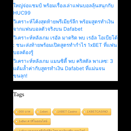
ใหญ่จ่อแชมป์ พร้อมเรื่องเล่าแฟนบอลลุ้นสนุกกับ
HUC99
วิเคราะห์โค้งสุดท้ายพรีเมียร์ลีก พร้อมสูตรทำเงิน
จากแฟนบอลตัวจริงบน Dafabet
วิเคราะห์หลังเกม เรอัล มาดริด พบ เรอัล โอเบียโด้
: ชนะส่งท้ายพร้อมเปิดสูตรทำกำไร 1xBET ที่แฟน
บอลต้องรู้
วิเคราะห์หลังเกม แมนซิตี้ พบ คริสตัล พาเลซ: 3
แต้มล้ำค่ากับสูตรทำเงิน Dafabet ที่แม่นจน
ขนลุก!
Tags
000 บาท
1xbet
1XBET Casino
1XBETCASINO
1xBet คาสิโนออนไลน์
1xBet แทงบอล พรีเมียร์ลีก ไทย หาเงินเสริม ออนไลน์