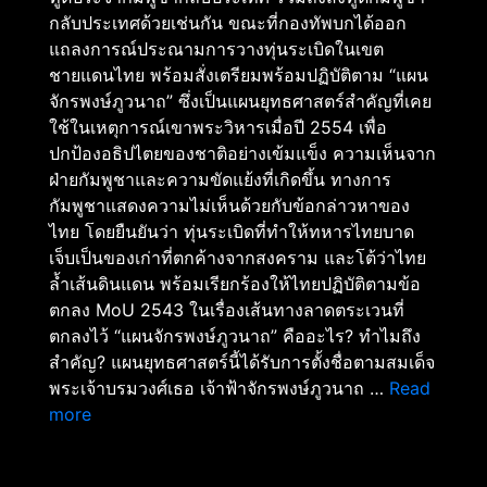
กลับประเทศด้วยเช่นกัน ขณะที่กองทัพบกได้ออก
แถลงการณ์ประณามการวางทุ่นระเบิดในเขต
ชายแดนไทย พร้อมสั่งเตรียมพร้อมปฏิบัติตาม “แผน
จักรพงษ์ภูวนาถ” ซึ่งเป็นแผนยุทธศาสตร์สำคัญที่เคย
ใช้ในเหตุการณ์เขาพระวิหารเมื่อปี 2554 เพื่อ
ปกป้องอธิปไตยของชาติอย่างเข้มแข็ง ความเห็นจาก
ฝ่ายกัมพูชาและความขัดแย้งที่เกิดขึ้น ทางการ
กัมพูชาแสดงความไม่เห็นด้วยกับข้อกล่าวหาของ
ไทย โดยยืนยันว่า ทุ่นระเบิดที่ทำให้ทหารไทยบาด
เจ็บเป็นของเก่าที่ตกค้างจากสงคราม และโต้ว่าไทย
ล้ำเส้นดินแดน พร้อมเรียกร้องให้ไทยปฏิบัติตามข้อ
ตกลง MoU 2543 ในเรื่องเส้นทางลาดตระเวนที่
ตกลงไว้ “แผนจักรพงษ์ภูวนาถ” คืออะไร? ทำไมถึง
สำคัญ? แผนยุทธศาสตร์นี้ได้รับการตั้งชื่อตามสมเด็จ
พระเจ้าบรมวงศ์เธอ เจ้าฟ้าจักรพงษ์ภูวนาถ …
Read
ทบ.
more
สั่ง
เตรียม