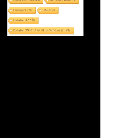
Blackjack เกม
DAFAbet
Dafabet คาสิโน
Dafabet รีวิวโบนัสคาสิโน Dafabet เงินจริง