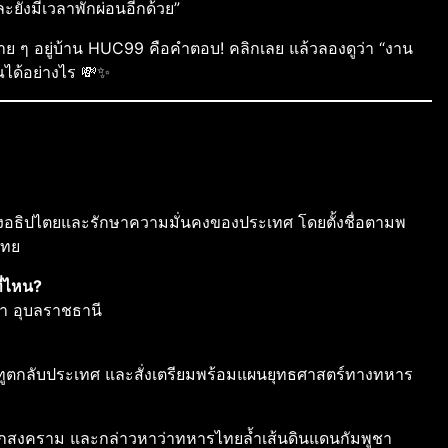
และยังมีเวลาพักผ่อนอีกด้วย”
่าย ๆ อยู่บ้าน HUC99 คือคำตอบ! คลิกเลย แล้วลองดูว่า “งาน
ุณได้อย่างไร 💸✨
งอธิปไตยและรักษาความมั่นคงของประเทศ โดยตั้งชื่อตามพ
ไทย
ี่ไหน?
า อุบลราชธานี
ทูตกลับประเทศ และสั่งเตรียมพร้อมแผนยุทธศาสตร์ทางทหาร
งจากสงคราม และกล่าวหาว่าทหารไทยล้ำเส้นดินแดนกัมพูชา