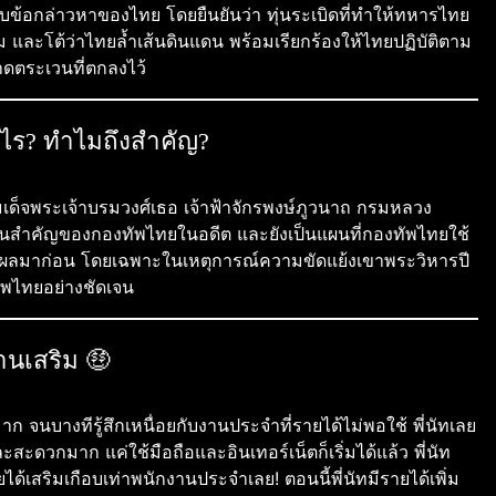
ข้อกล่าวหาของไทย โดยยืนยันว่า ทุ่นระเบิดที่ทำให้ทหารไทย
 และโต้ว่าไทยล้ำเส้นดินแดน พร้อมเรียกร้องให้ไทยปฏิบัติตาม
ดตระเวนที่ตกลงไว้
ะไร? ทำไมถึงสำคัญ?
สมเด็จพระเจ้าบรมวงศ์เธอ เจ้าฟ้าจักรพงษ์ภูวนาถ กรมหลวง
านสำคัญของกองทัพไทยในอดีต และยังเป็นแผนที่กองทัพไทยใช้
้ผลมาก่อน โดยเฉพาะในเหตุการณ์ความขัดแย้งเขาพระวิหารปี
พไทยอย่างชัดเจน
านเสริม 🤑
ก จนบางทีรู้สึกเหนื่อยกับงานประจำที่รายได้ไม่พอใช้ พี่นัทเลย
และสะดวกมาก แค่ใช้มือถือและอินเทอร์เน็ตก็เริ่มได้แล้ว พี่นัท
ด้เสริมเกือบเท่าพนักงานประจำเลย! ตอนนี้พี่นัทมีรายได้เพิ่ม