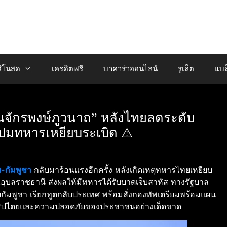
ิโนสด
เครดิตฟรี
บาคาร่าออนไลน์
รูเล็ต
แบล
ผนจักรพงษ์ภูวนาถ” หลังไทยลดระดับ
 ปมทหารเหยียบระเบิด ⚠️
-กัมพูชา
กลับมาร้อนแรงอีกครั้ง หลังเกิดเหตุทหารไทยเหยียบ
.อุบลราชธานี ส่งผลให้มีทหารได้รับบาดเจ็บสาหัส ทางรัฐบาล
กัมพูชา เรียกทูตกลับประเทศ พร้อมสั่งกองทัพเตรียมพร้อมแผน
องอธิปไตยและความปลอดภัยของประชาชนอย่างเด็ดขาด