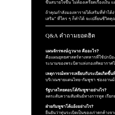
ขึ้นสบายใจขึ้น ไม่ต้องเครียดเรื่องเงิน 
ถ้าคุณกำลังมองหารายได้เสริมที่ทำได้ง
เสริม” ที่ใคร ๆ ก็ทำได้ จะเปลี่ยนชีวิตค
Q&A คำถามยอดฮิต
แผนจักรพงษ์ภูวนาถ คืออะไร?
คือแผนยุทธศาสตร์ทางทหารที่ใช้ปกป้อ
ระนามของพระบิดาแห่งกองทัพอากาศ
เหตุการณ์ทหารเหยียบกับระเบิดเกิดขึ้นท
บริเวณชายแดนไทย-กัมพูชา ช่องอานม้
รัฐบาลไทยตอบโต้กัมพูชาอย่างไร?
ลดระดับความสัมพันธ์ทางการทูต เรียก
ฝ่ายกัมพูชาโต้แย้งอย่างไร?
ยืนยันว่าทุ่นระเบิดเป็นของเก่าตกค้า