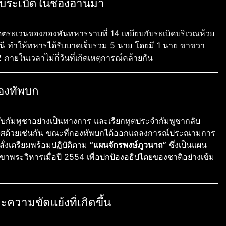
บระเบิดในช่องอานม้า
ลาดตระเวนของกองพันทหารราบที่ 14 เหยียบกับระเบิดบริเวณห้วย
านี ทำให้ทหารได้รับบาดเจ็บรวม 5 นาย โดยมี 1 นาย ขาขวา
 2 ภายในเวลาไม่กี่วันที่เกิดเหตุการณ์คล้ายกัน
องทัพบก
กับกัมพูชาอย่างเป็นทางการ และเรียกทูตประจำกัมพูชากลับ
เทศด้วยเช่นกัน ขณะที่กองทัพบกได้ออกแถลงการณ์ประณามการ
่งเตรียมพร้อมปฏิบัติตาม
“แผนจักรพงษ์ภูวนาถ”
ซึ่งเป็นแผน
ขาพระวิหารเมื่อปี 2554 เพื่อปกป้องอธิปไตยของชาติอย่างเข้ม
ความขัดแย้งที่เกิดขึ้น