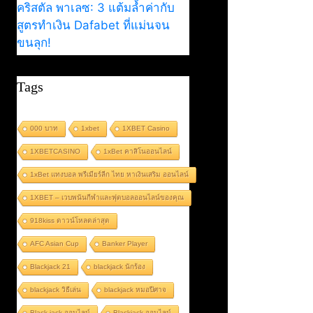
คริสตัล พาเลซ: 3 แต้มล้ำค่ากับ
สูตรทำเงิน Dafabet ที่แม่นจน
ขนลุก!
Tags
000 บาท
1xbet
1XBET Casino
1XBETCASINO
1xBet คาสิโนออนไลน์
1xBet แทงบอล พรีเมียร์ลีก ไทย หาเงินเสริม ออนไลน์
1XBET – เวบพนันกีฬาและฟุตบอลออนไลน์ของคุณ
918kiss ดาวน์โหลดล่าสุด
AFC Asian Cup
Banker Player
Blackjack 21
blackjack นักร้อง
blackjack วิธีเล่น
blackjack หมอปีศาจ
Black jack ออนไลน์
Blackjack ออนไลน์