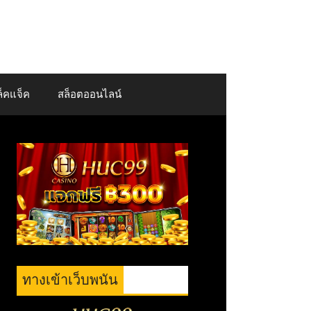
็คแจ็ค
สล็อตออนไลน์
ทางเข้าเว็บพนัน