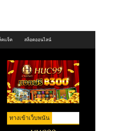
็คแจ็ค
สล็อตออนไลน์
ทางเข้าเว็บพนัน