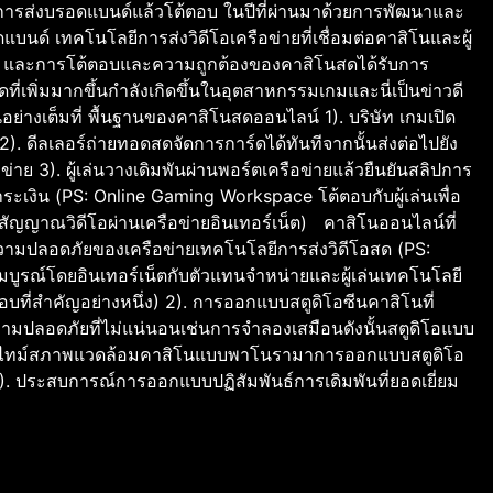
ารส่งบรอดแบนด์แล้วโต้ตอบ ในปีที่ผ่านมาด้วยการพัฒนาและ
บนด์ เทคโนโลยีการส่งวิดีโอเครือข่ายที่เชื่อมต่อคาสิโนและผู้
ร็ว และการโต้ตอบและความถูกต้องของคาสิโนสดได้รับการ
่เพิ่มมากขึ้นกำลังเกิดขึ้นในอุตสาหกรรมเกมและนี่เป็นข่าวดี
ิโนอย่างเต็มที่ พื้นฐานของคาสิโนสดออนไลน์ 1). บริษัท เกมเปิด
 2). ดีลเลอร์ถ่ายทอดสดจัดการการ์ดได้ทันทีจากนั้นส่งต่อไปยัง
อข่าย 3). ผู้เล่นวางเดิมพันผ่านพอร์ตเครือข่ายแล้วยืนยันสลิปการ
ำระเงิน (PS: Online Gaming Workspace โต้ตอบกับผู้เล่นเพื่อ
งสัญญาณวิดีโอผ่านเครือข่ายอินเทอร์เน็ต) คาสิโนออนไลน์ที่
วามปลอดภัยของเครือข่ายเทคโนโลยีการส่งวิดีโอสด (PS:
งสมบูรณ์โดยอินเทอร์เน็ตกับตัวแทนจำหน่ายและผู้เล่นเทคโนโลยี
อบที่สำคัญอย่างหนึ่ง) 2). การออกแบบสตูดิโอซีนคาสิโนที่
ความปลอดภัยที่ไม่แน่นอนเช่นการจำลองเสมือนดังนั้นสตูดิโอแบบ
ียลไทม์สภาพแวดล้อมคาสิโนแบบพาโนรามาการออกแบบสตูดิโอ
). ประสบการณ์การออกแบบปฏิสัมพันธ์การเดิมพันที่ยอดเยี่ยม