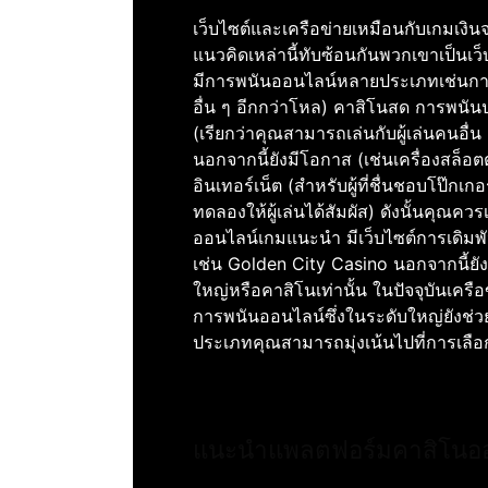
เว็บไซต์และเครือข่ายเหมือนกับเกมเงิน
แนวคิดเหล่านี้ทับซ้อนกันพวกเขาเป็นเว็
มีการพนันออนไลน์หลายประเภทเช่นการ
อื่น ๆ อีกกว่าโหล) คาสิโนสด การพนัน
(เรียกว่าคุณสามารถเล่นกับผู้เล่นคนอื่
นอกจากนี้ยังมีโอกาส (เช่นเครื่องสล็อ
อินเทอร์เน็ต (สำหรับผู้ที่ชื่นชอบโป๊กเ
ทดลองให้ผู้เล่นได้สัมผัส) ดังนั้นคุณคว
ออนไลน์เกมแนะนำ มีเว็บไซต์การเดิมพ
เช่น Golden City Casino นอกจากนี้ยังม
ใหญ่หรือคาสิโนเท่านั้น ในปัจจุบันเ
การพนันออนไลน์ซึ่งในระดับใหญ่ยังช่
ประเภทคุณสามารถมุ่งเน้นไปที่การเลือกเว
แนะนำแพลตฟอร์มคาสิโนออ