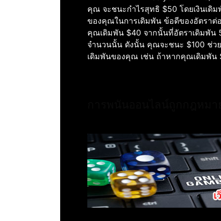
คุณ จะชนะกำไรสุทธิ $50 โดยเงินเดิมพั
ของคุณในการเดิมพัน ข้อดีของอัตราต่
คุณเดิมพัน $40 จากนั้นที่อัตราเดิมพัน
จำนวนนั้น ดังนั้น คุณจะชนะ $100 
เดิมพันของคุณ เช่น ถ้าหากคุณเดิมพั
การพนันออนไลน์ถูกกฎหมาย