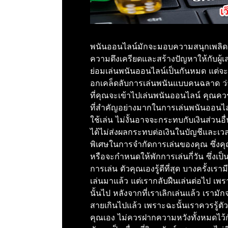
พนันออนไลน์มักจะมอบความสนุกเพลิดเพ
ความตึงเครียดและสร้างปัญหาให้กับผู้เ
ย่อมเล่นพนันออนไลน์เป็นกันหมด แต่จะมีส
อกเคล็ดลับการเล่นพนันแบบคนฉลาด ว่า
ที่คุณจะเข้าไปเล่นพนันออนไลน์ คุณควรจ
ที่สำคัญอย่างมากในการเล่นพนันออนไลน์
ใช้เล่น ไม่งั้นอาจจะกระทบกับเงินส่วนอ
ได้ไม่ส่งผลกระทบต่อเงินในบัญชีและเวล
พิเศษในการจำกัดการเล่นของคุณ ซึ่งคุ
หรือจะกำหนดให้พักการเล่นกี่วัน ซึ่งเป
การเล่น ตัวคุณเองรู้ดีที่สุด บางครั้งเร
เล่นมาแล้ว แต่เรากลับฝืนเล่นต่อไป เพราะ
นั้นไป หลังจากที่เราเลิกเล่นแล้ว เรามัก
สายเกินไปแล้ว เพราะฉะนั้นเราควรรู้ตั
คุณเอง ไม่ควรฝากความหวังทั้งหมดไว้กั