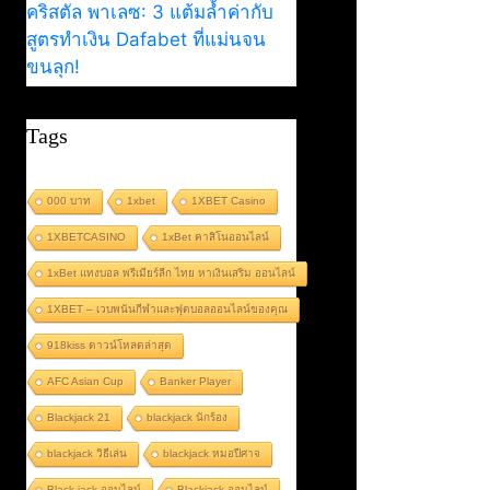
คริสตัล พาเลซ: 3 แต้มล้ำค่ากับ
สูตรทำเงิน Dafabet ที่แม่นจน
ขนลุก!
Tags
000 บาท
1xbet
1XBET Casino
1XBETCASINO
1xBet คาสิโนออนไลน์
1xBet แทงบอล พรีเมียร์ลีก ไทย หาเงินเสริม ออนไลน์
1XBET – เวบพนันกีฬาและฟุตบอลออนไลน์ของคุณ
918kiss ดาวน์โหลดล่าสุด
AFC Asian Cup
Banker Player
Blackjack 21
blackjack นักร้อง
blackjack วิธีเล่น
blackjack หมอปีศาจ
Black jack ออนไลน์
Blackjack ออนไลน์