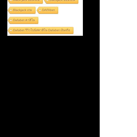
Blackjack เกม
DAFAbet
Dafabet คาสิโน
Dafabet รีวิวโบนัสคาสิโน Dafabet เงินจริง