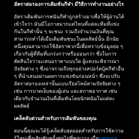
อัตราต่อรองการเดิมพันกีฬา มีวิธีการทำงานอย่างไร
อัตราเดิมพันการพนันกีฬาถูกสร้างมาเพื่อให้ผู้อ่านได้
เข้าใจว่า มันมีโอกาสมากแค่ไหนที่แต่ละทีมที่แข่ง
กันในกีฬานั้น ๆ จะชนะ รวมถึงจำนวนเงินที่คุณ
สามารถทำได้เมื่อเดิมพันชนะในผลลัพธ์นั้น อีกนัย
หนึ่งคุณสามารถใช้อัตราพวกนี้เพื่อทราบข้อมูลย่อ ๆ
เกี่ยวกับผู้ที่ทีมที่แกร่งกว่าหรืออ่อนกว่า ซึ่งในการ
ตัดสินใจว่าจะเสนอราคาแบบใด ผู้แทงจะพิจารณา
ปัจจัยต่าง ๆ ซึ่งอาจรวมถึงทุกอย่างสปอร์ตบุ้คกีฬาอื่น
ๆ ที่นำเสนอผ่านผลการแข่งขันก่อนหน้า ซึ่งจะปรับ
อัตราต่อรองเหล่านั้นแบบเรียลไทม์ตามปัจจัยต่าง ๆ
เช่น การบาดเจ็บของผู้เล่น และสภาพอากาศ เช่น
เดียวกับจำนวนเงินที่เดิมพันโดยนักพนันในแต่ละ
ผลลัพธ์
เคล็ดลับด่วนสำหรับการเดิมพันของคุณ
ตอนนี้คุณจะได้รู้เคล็ดลับสุดยอดสำหรับการใช้ความ
รู้ใหม่เพื่อเดิมพันครั้งต่อไปที่คุณวาง เมื่อ
แทงบอล