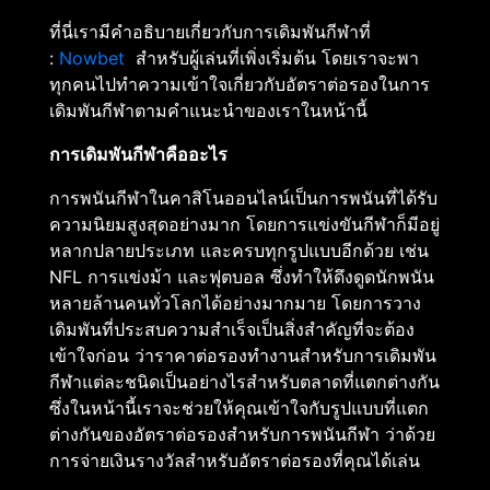
ที่นี่เรามีคำอธิบายเกี่ยวกับการเดิมพันกีฬาที่
:
Nowbet
สำหรับผู้เล่นที่เพิ่งเริ่มต้น โดยเราจะพา
ทุกคนไปทำความเข้าใจเกี่ยวกับอัตราต่อรองในการ
เดิมพันกีฬาตามคำแนะนำของเราในหน้านี้
การเดิมพันกีฬาคืออะไร
การพนันกีฬาในคาสิโนออนไลน์เป็นการพนันที่ได้รับ
ความนิยมสูงสุดอย่างมาก โดยการแข่งขันกีฬาก็มีอยู่
หลากปลายประเภท และครบทุกรูปแบบอีกด้วย เช่น
NFL การแข่งม้า และฟุตบอล ซึ่งทำให้ดึงดูดนักพนัน
หลายล้านคนทั่วโลกได้อย่างมากมาย โดยการวาง
เดิมพันที่ประสบความสำเร็จเป็นสิ่งสำคัญที่จะต้อง
เข้าใจก่อน ว่าราคาต่อรองทำงานสำหรับการเดิมพัน
กีฬาแต่ละชนิดเป็นอย่างไรสำหรับตลาดที่แตกต่างกัน
ซึ่งในหน้านี้เราจะช่วยให้คุณเข้าใจกับรูปแบบที่แตก
ต่างกันของอัตราต่อรองสำหรับการพนันกีฬา ว่าด้วย
การจ่ายเงินรางวัลสำหรับอัตราต่อรองที่คุณได้เล่น