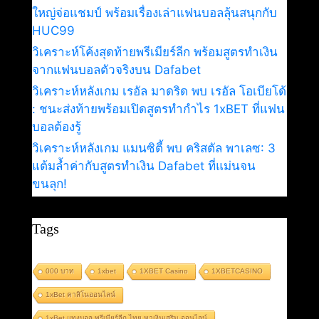
ใหญ่จ่อแชมป์ พร้อมเรื่องเล่าแฟนบอลลุ้นสนุกกับ
HUC99
วิเคราะห์โค้งสุดท้ายพรีเมียร์ลีก พร้อมสูตรทำเงิน
จากแฟนบอลตัวจริงบน Dafabet
วิเคราะห์หลังเกม เรอัล มาดริด พบ เรอัล โอเบียโด้
: ชนะส่งท้ายพร้อมเปิดสูตรทำกำไร 1xBET ที่แฟน
บอลต้องรู้
วิเคราะห์หลังเกม แมนซิตี้ พบ คริสตัล พาเลซ: 3
แต้มล้ำค่ากับสูตรทำเงิน Dafabet ที่แม่นจน
ขนลุก!
Tags
000 บาท
1xbet
1XBET Casino
1XBETCASINO
1xBet คาสิโนออนไลน์
1xBet แทงบอล พรีเมียร์ลีก ไทย หาเงินเสริม ออนไลน์