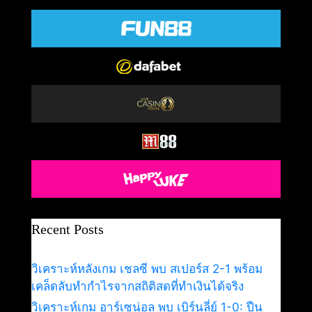
Recent Posts
วิเคราะห์หลังเกม เชลซี พบ สเปอร์ส 2-1 พร้อม
เคล็ดลับทำกำไรจากสถิติสดที่ทำเงินได้จริง
วิเคราะห์เกม อาร์เซน่อล พบ เบิร์นลี่ย์ 1-0: ปืน