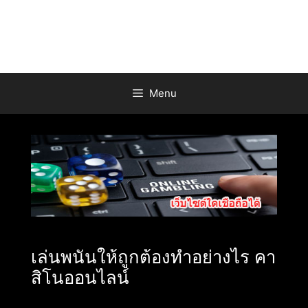
Skip
to
content
Menu
เล่นพนันให้ถูกต้องทำอย่างไร คา
สิโนออนไลน์