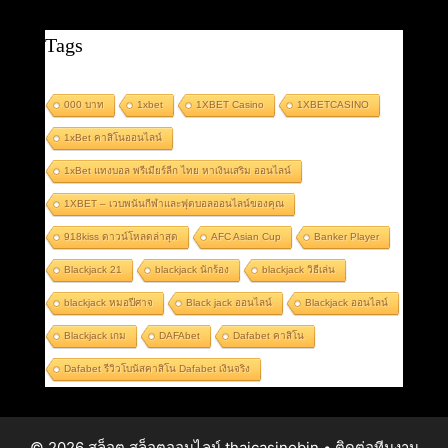
Tags
000 บาท
1xbet
1XBET Casino
1XBETCASINO
1xBet คาสิโนออนไลน์
1xBet แทงบอล พรีเมียร์ลีก ไทย หาเงินเสริม ออนไลน์
1XBET – เวบพนันกีฬาและฟุตบอลออนไลน์ของคุณ
918kiss ดาวน์โหลดล่าสุด
AFC Asian Cup
Banker Player
Blackjack 21
blackjack นักร้อง
blackjack วิธีเล่น
blackjack หมอปีศาจ
Black jack ออนไลน์
Blackjack ออนไลน์
Blackjack เกม
DAFAbet
Dafabet คาสิโน
Dafabet รีวิวโบนัสคาสิโน Dafabet เงินจริง
© 2026 สล็อต สล็อตออนไลน์ thaicasinobin
• ติดต่อทีมงาน