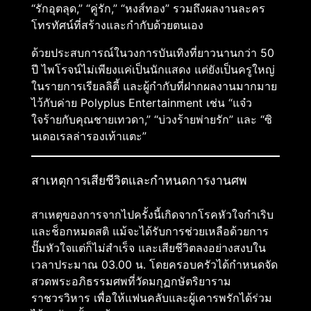
“รักอุตลุด,” “คู่รัก,” “หงส์ทอง” รวมถึงผลงานละคร
โทรทัศน์ที่สร้างและกำกับด้วยตนเอง
ด้วยประสบการณ์ในวงการบันเทิงที่ยาวนานกว่า 50
ปี ไพโรจน์ไม่เพียงแค่เป็นนักแสดง แต่ยังเป็นครูใหญ่
ในรายการเรียลลิตี้ และผู้กำกับที่ฝากผลงานมากมาย
ไว้กับค่าย Polyplus Entertainment เช่น “แจ๋ว
ใจร้ายกับคุณชายเทวดา,” “บ่วงร้ายพ่ายรัก” และ “ซิ
นเดอเรลล่ารองเท้าแตะ”
สาเหตุการเสียชีวิตและกำหนดการงานศพ
สาเหตุของการจากไปครั้งนี้เกิดจากโรคหัวใจกำเริบ
และช็อกหมดสติ แม้จะได้รับการช่วยเหลือด้วยการ
ปั๊มหัวใจแต่ก็ไม่สำเร็จ และเสียชีวิตลงอย่างสงบใน
เวลาประมาณ 03.00 น. โดยครอบครัวได้กำหนดจัด
สวดพระอภิธรรมศพที่วัดมกุฏกษัตริยาราม
ราชวรวิหาร เพื่อให้แฟนคลับและผู้เคารพรักได้ร่วม