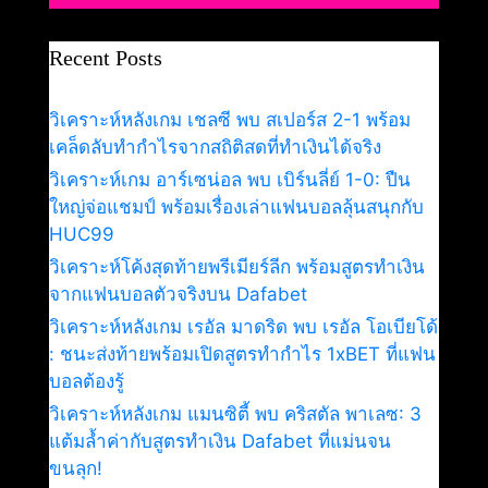
Recent Posts
วิเคราะห์หลังเกม เชลซี พบ สเปอร์ส 2-1 พร้อม
เคล็ดลับทำกำไรจากสถิติสดที่ทำเงินได้จริง
วิเคราะห์เกม อาร์เซน่อล พบ เบิร์นลี่ย์ 1-0: ปืน
ใหญ่จ่อแชมป์ พร้อมเรื่องเล่าแฟนบอลลุ้นสนุกกับ
HUC99
วิเคราะห์โค้งสุดท้ายพรีเมียร์ลีก พร้อมสูตรทำเงิน
จากแฟนบอลตัวจริงบน Dafabet
วิเคราะห์หลังเกม เรอัล มาดริด พบ เรอัล โอเบียโด้
: ชนะส่งท้ายพร้อมเปิดสูตรทำกำไร 1xBET ที่แฟน
บอลต้องรู้
วิเคราะห์หลังเกม แมนซิตี้ พบ คริสตัล พาเลซ: 3
แต้มล้ำค่ากับสูตรทำเงิน Dafabet ที่แม่นจน
ขนลุก!