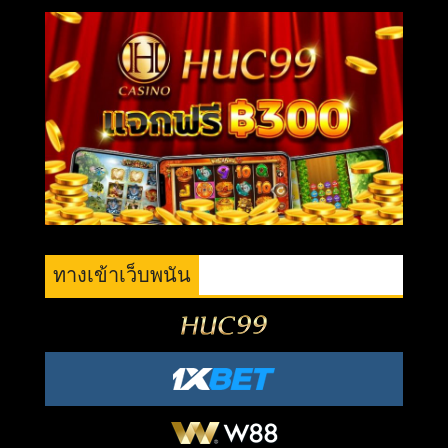
ทางเข้าเว็บพนัน