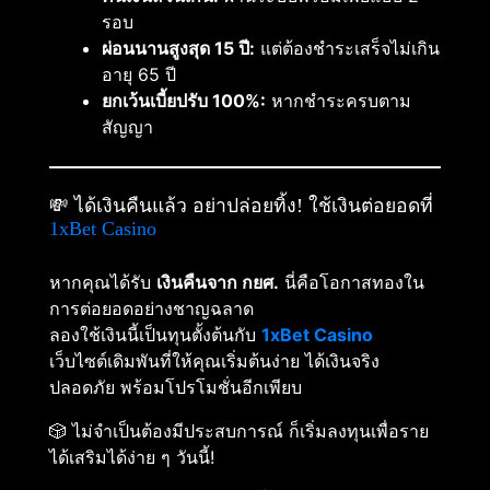
รอบ
ผ่อนนานสูงสุด 15 ปี:
แต่ต้องชำระเสร็จไม่เกิน
อายุ 65 ปี
ยกเว้นเบี้ยปรับ 100%:
หากชำระครบตาม
สัญญา
💸 ได้เงินคืนแล้ว อย่าปล่อยทิ้ง! ใช้เงินต่อยอดที่
1xBet Casino
หากคุณได้รับ
เงินคืนจาก กยศ.
นี่คือโอกาสทองใน
การต่อยอดอย่างชาญฉลาด
ลองใช้เงินนี้เป็นทุนตั้งต้นกับ
1xBet Casino
เว็บไซต์เดิมพันที่ให้คุณเริ่มต้นง่าย ได้เงินจริง
ปลอดภัย พร้อมโปรโมชั่นอีกเพียบ
🎲 ไม่จำเป็นต้องมีประสบการณ์ ก็เริ่มลงทุนเพื่อราย
ได้เสริมได้ง่าย ๆ วันนี้!