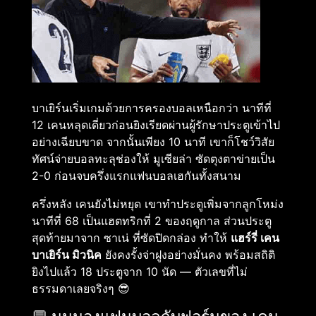
บาเยิร์นเริ่มเกมด้วยการครองบอลเหนือกว่า นาทีที่
12 เคนหลุดเดี่ยวก่อนยิงเรียดผ่านผู้รักษาประตูเข้าไป
อย่างเฉียบขาด จากนั้นเพียง 10 นาที เขาก็โชว์วิสัย
ทัศน์จ่ายบอลทะลุช่องให้ มูเซียล่า ซัดตุงตาข่ายเป็น
2-0 ก่อนจบครึ่งแรกแฟนบอลเฮกันทั้งสนาม
ครึ่งหลัง เคนยังไม่หยุด เขาทำประตูเพิ่มจากลูกโหม่ง
นาทีที่ 68 เป็นแฮตทริกที่ 2 ของฤดูกาล ส่วนประตู
สุดท้ายมาจาก ซาเน่ ที่ซัดปิดกล่อง ทำให้
แฮร์รี่ เคน
บาเยิร์น มิวนิค
ยังคงรั้งจ่าฝูงอย่างมั่นคง พร้อมสถิติ
ยิงไปแล้ว 18 ประตูจาก 10 นัด — ตัวเลขที่ไม่
ธรรมดาเลยจริงๆ 😎