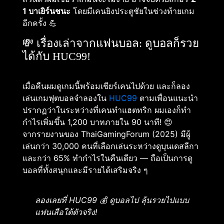
1 บาเยิร์นชนะ
โดยมีเคนยิงประตูชัยในช่วงท้ายเกม
อีกครั้ง 💪
💸 เรื่องเล่าจากแฟนบอล: ดูบอลก็รวย
ได้กับ HUC99!
เมื่อคืนผมดูเกมนี้พร้อมเชียร์เคนไปด้วย และก็ลอง
เล่นเกมฟุตบอลจำลองใน
HUC99
ตามเพื่อนแนะนำ
ปรากฏว่าในระหว่างที่เคนทำแฮตทริก ผมเองก็ทำ
กำไรเพิ่มขึ้น 1,200 บาทภายใน 90 นาที! 😍
จากรายงานของ ThaiGamingForum (2025) มีผู้
เล่นกว่า 30,000 คนที่เลือกเล่นระหว่างดูบุนเดสลีกา
และกว่า 65% ทำกำไรในคืนเดียว — ถือเป็นการดู
บอลที่ทั้งสนุกและมีรายได้เสริมจริง ๆ
ลองเลยที่ HUC99 💰 ดูบอลไป ลุ้นรวยไปแบบ
แฟนเสือใต้ตัวจริง!