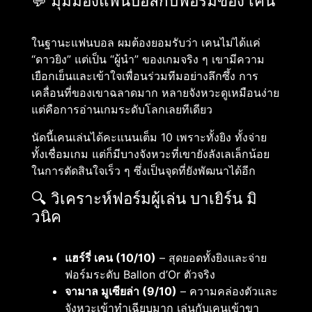
💬 มุมมองแฟนบอลกับฟอร์มของ เคน
ในฐานะแฟนบอล ผมต้องยอมรับว่า เคนไม่ได้แค่
“ดาวยิง” แต่เป็น “ผู้นำ” ของเกมจริง ๆ เขามีความ
เยือกเย็นและเข้าใจเพื่อนร่วมทีมอย่างลึกซึ้ง การ
เคลื่อนที่ของเขาฉลาดมาก หลายจังหวะดูเหมือนง่าย
แต่คือการอ่านเกมระดับโลกเลยทีเดียว
นัดนี้เคนเล่นได้คะแนนเต็ม 10 เพราะทั้งยิง ทั้งจ่าย
ทั้งเชื่อมเกม แต่ก็มีบางจังหวะที่เขายังลังเลเล็กน้อย
ในการตัดสินใจเร็ว ๆ ซึ่งเป็นจุดที่ยังพัฒนาได้อีก
🔍 วิเคราะห์ฟอร์มผู้เล่น บาเยิร์น มิ
วนิค
แฮร์รี่ เคน (10/10)
– สุดยอดทั้งยิงและจ่าย
ฟอร์มระดับ Ballon d’Or ตัวจริง
จามาล มูเซียล่า (9/10)
– ความคล่องตัวและ
จังหวะเข้าทำเฉียบมาก เล่นกับเคนเข้าขา