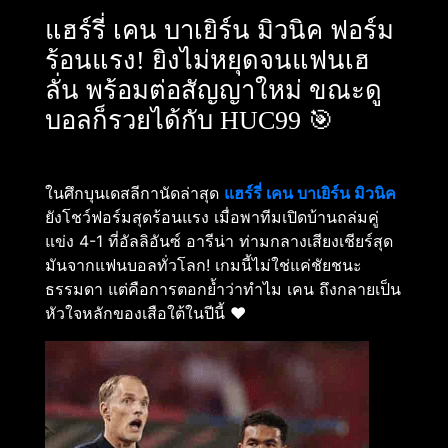
แฮร์รี่ เคน บาเยิร์น มิวนิค ฟอร์ม
ร้อนแรง! ยิงไม่หยุดจนแฟนเฮ
ลั่น พร้อมต่อสัญญาใหม่ ขณะดู
บอลก็รวยได้กับ HUC99 🎯
ในศึกบุนเดสลีกานัดล่าสุด
แฮร์รี่ เคน บาเยิร์น มิวนิค
ยังโชว์ฟอร์มสุดร้อนแรง เมื่อพาทีมเปิดบ้านถล่มคู่
แข่ง 4-1 ที่อัลลิอันซ์ อารีน่า ท่ามกลางเสียงเชียร์สุด
มันจากแฟนบอลทั่วโลก! เกมนี้ไม่ใช่แค่ชัยชนะ
ธรรมดา แต่คือการตอกย้ำว่าทำไม เคน ถึงกลายเป็น
หัวใจหลักของเสือใต้ในปีนี้ ❤️