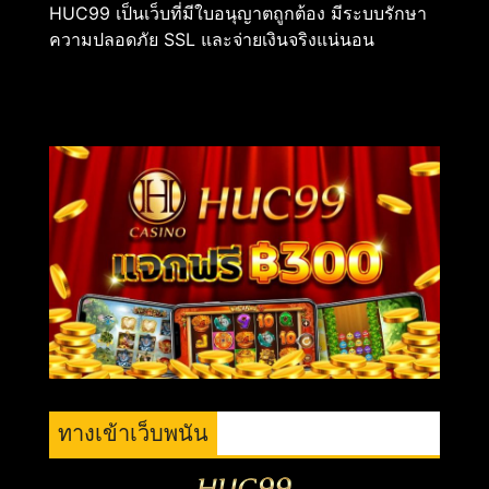
HUC99 เป็นเว็บที่มีใบอนุญาตถูกต้อง มีระบบรักษา
ความปลอดภัย SSL และจ่ายเงินจริงแน่นอน
ทางเข้าเว็บพนัน