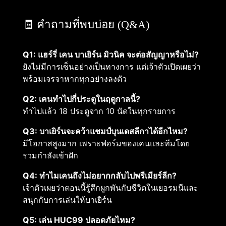
🧾 คำถามที่พบบ่อย (Q&A)
Q1: แฮร์รี่ เคน บาเยิร์น มิวนิค จะต่อสัญญาหรือไม่?
ยังไม่มีการเซ็นอย่างเป็นทางการ แต่เจ้าตัวเปิดเผยว่า
พร้อมเจรจาหากทุกอย่างลงตัว
Q2: เคนทำไปกี่ประตูในฤดูกาลนี้?
ทำไปแล้ว 18 ประตูจาก 10 นัดในทุกรายการ
Q3: บาเยิร์นจะคว้าแชมป์บุนเดสลีกาได้อีกไหม?
มีโอกาสสูงมาก เพราะฟอร์มของเคนและทีมโดย
รวมกำลังเข้าฝัก
Q4: ทำไมเคนถึงไม่อยากกลับไปพรีเมียร์ลีก?
เจ้าตัวเผยว่าตอนนี้รู้สึกผูกพันกับชีวิตในเยอรมนีและ
สนุกกับการเล่นให้บาเยิร์น
Q5: เล่น HUC99 ปลอดภัยไหม?