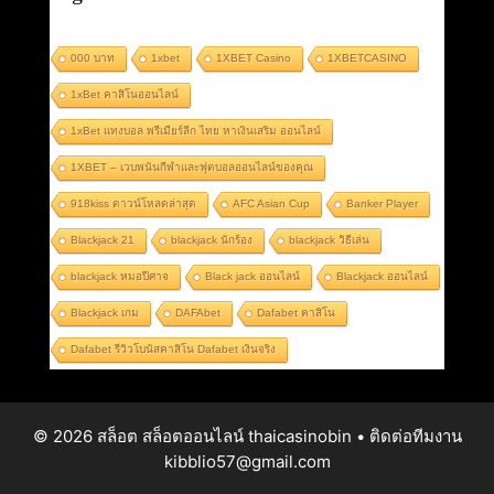
000 บาท
1xbet
1XBET Casino
1XBETCASINO
1xBet คาสิโนออนไลน์
1xBet แทงบอล พรีเมียร์ลีก ไทย หาเงินเสริม ออนไลน์
1XBET – เวบพนันกีฬาและฟุตบอลออนไลน์ของคุณ
918kiss ดาวน์โหลดล่าสุด
AFC Asian Cup
Banker Player
Blackjack 21
blackjack นักร้อง
blackjack วิธีเล่น
blackjack หมอปีศาจ
Black jack ออนไลน์
Blackjack ออนไลน์
Blackjack เกม
DAFAbet
Dafabet คาสิโน
Dafabet รีวิวโบนัสคาสิโน Dafabet เงินจริง
© 2026 สล็อต สล็อตออนไลน์ thaicasinobin
• ติดต่อทีมงาน
kibblio57@gmail.com