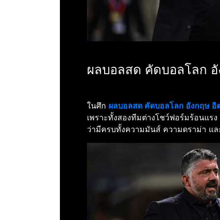
ผลบอลสด คัดบอลโลก อัง
ในศึก
ผลบอลสด คัดบอลโลก อังกฤษ อิต
เพราะทั้งสองทีมต่างโชว์ฟอร์มร้อนแรง แ
ว่ามีครบทั้งความมันส์ ความดราม่า แ