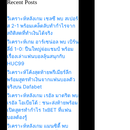
Recent Posts
วิเคราะห์หลังเกม เชลซี พบ สเปอร์
ส 2-1 พร้อมเคล็ดลับทำกำไรจาก
สถิติสดที่ทำเงินได้จริง
วิเคราะห์เกม อาร์เซน่อล พบ เบิร์น
ลี่ย์ 1-0: ปืนใหญ่จ่อแชมป์ พร้อม
เรื่องเล่าแฟนบอลลุ้นสนุกกับ
HUC99
วิเคราะห์โค้งสุดท้ายพรีเมียร์ลีก
พร้อมสูตรทำเงินจากแฟนบอลตัว
จริงบน Dafabet
วิเคราะห์หลังเกม เรอัล มาดริด พบ
เรอัล โอเบียโด้ : ชนะส่งท้ายพร้อม
เปิดสูตรทำกำไร 1xBET ที่แฟน
บอลต้องรู้
วิเคราะห์หลังเกม แมนซิตี้ พบ