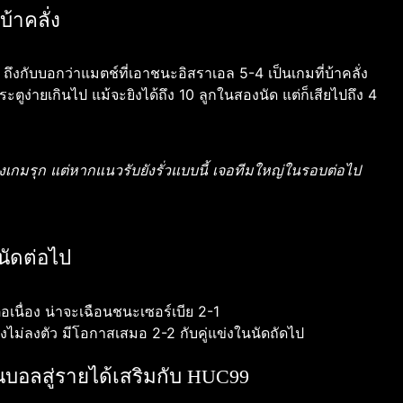
บ้าคลั่ง
 ถึงกับบอกว่าแมตช์ที่เอาชนะอิสราเอล 5-4 เป็นเกมที่บ้าคลั่ง
ระตูง่ายเกินไป แม้จะยิงได้ถึง 10 ลูกในสองนัด แต่ก็เสียไปถึง 4
ื่องเกมรุก แต่หากแนวรับยังรั่วแบบนี้ เจอทีมใหญ่ในรอบต่อไป
ัดต่อไป
เนื่อง น่าจะเฉือนชนะเซอร์เบีย 2-1
ังไม่ลงตัว มีโอกาสเสมอ 2-2 กับคู่แข่งในนัดถัดไป
ฟนบอลสู่รายได้เสริมกับ HUC99