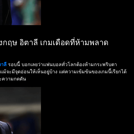
กฤษ อิตาลี เกมเดือดที่ห้ามพลาด
าลี
รอบนี้ บอกเลยว่าแฟนบอลทั่วโลกต้องห้ามกระพริบตา
ม้จะมีจุดอ่อนให้เห็นอยู่บ้าง แต่ความเข้มข้นของเกมนี้เรียกได้
ละความกดดัน