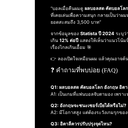
“บอลเมื่อคืนผมดู
ผลบอลสด คัดบอลโลก 
ที่เคยเล่นเพื่อความสนุก กลายเป็นว่าผมท
ยอดสะสมถึง 3,500 บาท”
จากข้อมูลของ
Statista ปี 2024
ระบุว่
เกิน
12% ต่อปี
แสดงให้เห็นว่าแนวโน้มนี
เรื่องไกลเกินเอื้อม 🎯
👉 ลองเปิดใจเหมือนผม แล้วคุณอาจค้นพ
❓ คำถามที่พบบ่อย (FAQ)
Q1: ผลบอลสด คัดบอลโลก อังกฤษ อิตา
A1: เป็นเกมที่แฟนบอลจับตามอง เพราะท
Q2: อังกฤษจะชนะเซอร์เบียได้หรือไม่?
A2: มีโอกาสสูง แต่ต้องระวังเกมรุกของ
Q3: อิตาลีควรปรับปรุงจุดไหน?