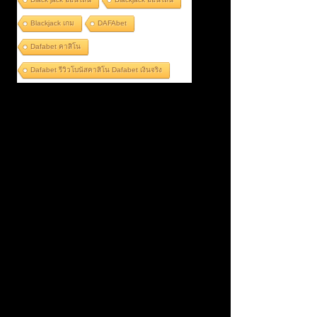
Blackjack เกม
DAFAbet
Dafabet คาสิโน
Dafabet รีวิวโบนัสคาสิโน Dafabet เงินจริง