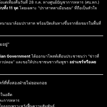
ั้งแต่เที่ยงคืนวันที่ 28 ก.ค. ทางศูนย์บัญชาการทหาร (ศบ.ทก.)
บทั้ง 11 จุด
โดยเฉพาะ “ปราสาทตาเมือนธม” ที่ถือเป็นหัวใจ
ดหนามมาล้อมปราสาท พร้อมปิดเส้นทางขึ้นจากฝั่งเขมรในพื้นที่
มอยู่”
ian Government
ได้ออกมาโพสต์เตือนประชาชนว่า “ข่าวที่
นข่าวปลอม” และขอให้ประชาชนชาวกัมพูชา
อย่าแชร์หรือเผย
์ที่ทั้งสองฝ่ายไม่ยอมถอย
งในอดีต
และการทหาร
ะรื้อออกเพราะหวังฟื้นความสัมพันธ์