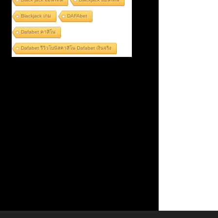
Blackjack เกม
DAFAbet
Dafabet คาสิโน
Dafabet รีวิวโบนัสคาสิโน Dafabet เงินจริง