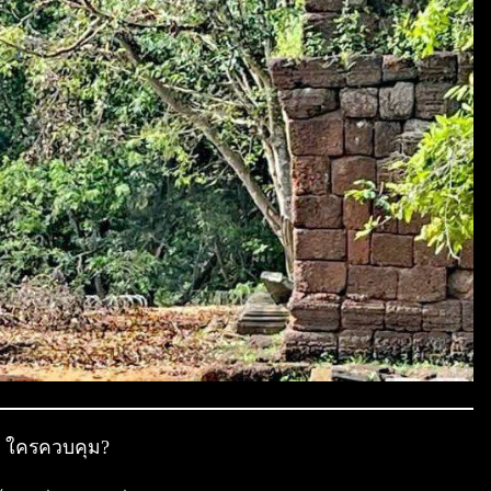
ด ใครควบคุม?