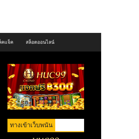
็คแจ็ค
สล็อตออนไลน์
ทางเข้าเว็บพนัน