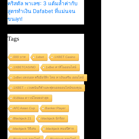
คริสตัล พาเลซ: 3 แต้มล้ำค่ากับ
สูตรทำเงิน Dafabet ที่แม่นจน
ขนลุก!
Tags
000 บาท
1xbet
1XBET Casino
1XBETCASINO
1xBet คาสิโนออนไลน์
1xBet แทงบอล พรีเมียร์ลีก ไทย หาเงินเสริม ออนไลน์
1XBET – เวบพนันกีฬาและฟุตบอลออนไลน์ของคุณ
918kiss ดาวน์โหลดล่าสุด
AFC Asian Cup
Banker Player
Blackjack 21
blackjack นักร้อง
blackjack วิธีเล่น
blackjack หมอปีศาจ
Black jack ออนไลน์
Blackjack ออนไลน์