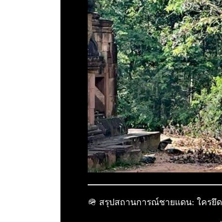
🪖 สรุปสถานการณ์ชายแดน: ใครยึ