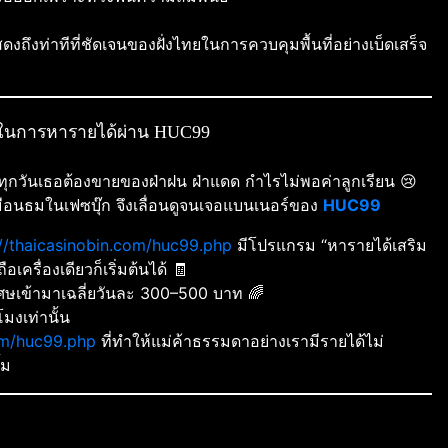
แสดงถึงท่าทีที่ชัดเจนของฝั่งไทยในการควบคุมพื้นที่อย่างเบ็ดเสร็จ
จในการหารายได้ผ่าน HUC99
 ทุกวันเธอต้องขายของฝ่าฝน ฝ่าแดด กำไรไม่พอค่าลูกเรียน 😢
มือนธมในเฟซบุ๊ก จึงเลื่อนดูจนเจอแบนเนอร์ของ
HUC99
://thaicasinobin.com/huc99.php
มีโปรแกรม “หารายได้เสริม
อเครื่องเดียวก็เริ่มต้นได้ 🧾
พิเศษเข้ามาเฉลี่ยวันละ 300–500 บาท 🌈
มงเท่านั้น
com/huc99.php
ที่ทำให้แม่ค้าธรรมดาอย่างเรามีรายได้ไม่
้ม