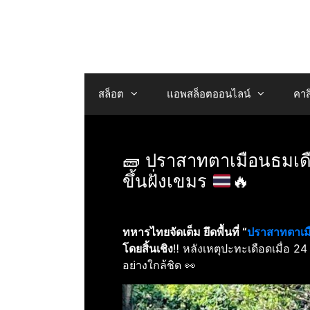
Skip
to
content
สล็อต
แอพสล็อตออนไลน์
คาส
🧱
ปราสาทตาเมือนธมเดื
ขึ้นฝั่งเขมร
🔥
ทหารไทยจัดเต็ม ยึดพื้นที่ “
ปราสาทตาเม
โดยสิ้นเชิง
‼️ หลังเหตุปะทะเดือดเมื่อ 24 
อย่างใกล้ชิด 👀