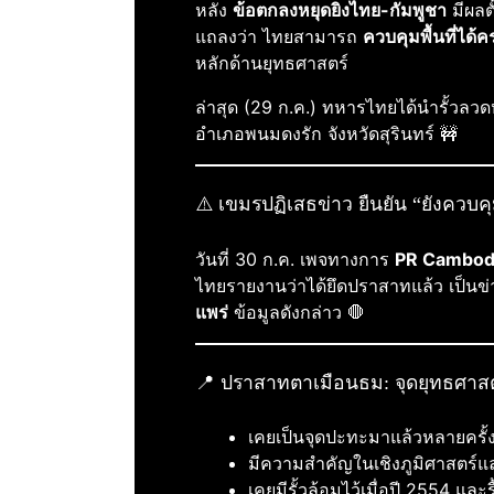
หลัง
ข้อตกลงหยุดยิงไทย-กัมพูชา
มีผลต
แถลงว่า ไทยสามารถ
ควบคุมพื้นที่ได้คร
หลักด้านยุทธศาสตร์
ล่าสุด (29 ก.ค.) ทหารไทยได้นำรั้วลว
อำเภอพนมดงรัก จังหวัดสุรินทร์ 🚧
⚠️ เขมรปฏิเสธข่าว ยืนยัน “ยังควบคุ
วันที่ 30 ก.ค. เพจทางการ
PR Cambod
ไทยรายงานว่าได้ยึดปราสาทแล้ว เป็
แพร่
ข้อมูลดังกล่าว 🛑
📍 ปราสาทตาเมือนธม: จุดยุทธศาสตร
เคยเป็นจุดปะทะมาแล้วหลายครั้
มีความสำคัญในเชิงภูมิศาสตร์
เคยมีรั้วล้อมไว้เมื่อปี 2554 แล