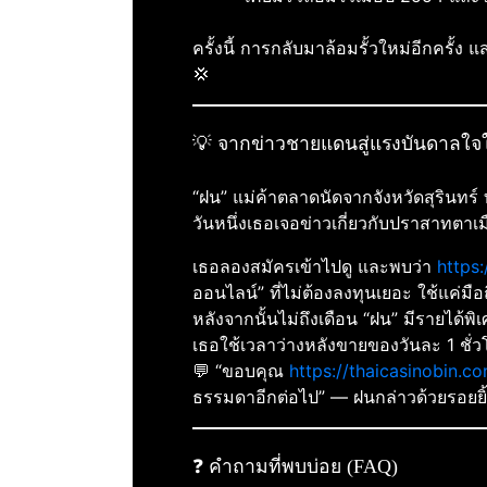
ครั้งนี้ การกลับมาล้อมรั้วใหม่อีกครั้ง 
💢
💡 จากข่าวชายแดนสู่แรงบันดาลใ
“ฝน” แม่ค้าตลาดนัดจากจังหวัดสุรินทร์
วันหนึ่งเธอเจอข่าวเกี่ยวกับปราสาทตาเ
เธอลองสมัครเข้าไปดู และพบว่า
https
ออนไลน์” ที่ไม่ต้องลงทุนเยอะ ใช้แค่มือถื
หลังจากนั้นไม่ถึงเดือน “ฝน” มีรายได้
เธอใช้เวลาว่างหลังขายของวันละ 1 ชั่วโ
💬 “ขอบคุณ
https://thaicasinobin.
ธรรมดาอีกต่อไป” — ฝนกล่าวด้วยรอยยิ
❓ คำถามที่พบบ่อย (FAQ)