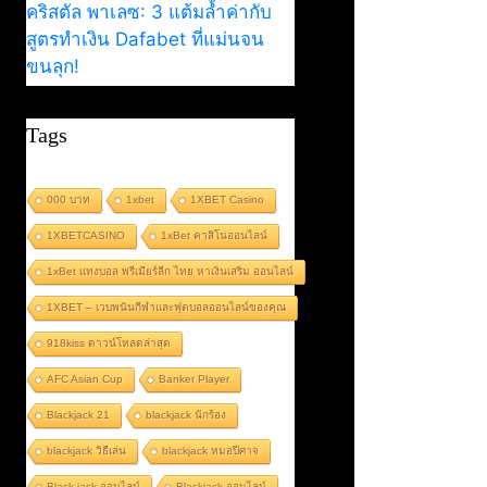
คริสตัล พาเลซ: 3 แต้มล้ำค่ากับ
สูตรทำเงิน Dafabet ที่แม่นจน
ขนลุก!
Tags
000 บาท
1xbet
1XBET Casino
1XBETCASINO
1xBet คาสิโนออนไลน์
1xBet แทงบอล พรีเมียร์ลีก ไทย หาเงินเสริม ออนไลน์
1XBET – เวบพนันกีฬาและฟุตบอลออนไลน์ของคุณ
918kiss ดาวน์โหลดล่าสุด
AFC Asian Cup
Banker Player
Blackjack 21
blackjack นักร้อง
blackjack วิธีเล่น
blackjack หมอปีศาจ
Black jack ออนไลน์
Blackjack ออนไลน์