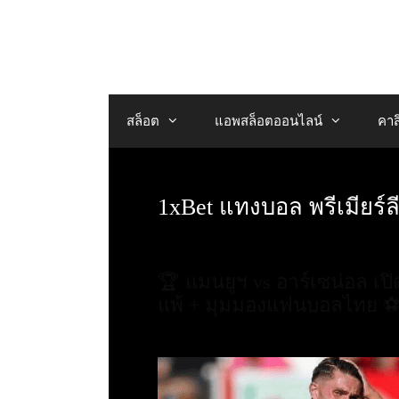
Skip
to
content
สล็อต
แอพสล็อตออนไลน์
คาส
1xBet แทงบอล พรีเมียร์ล
🏆 แมนยูฯ vs อาร์เซน่อล เปิ
แพ้ + มุมมองแฟนบอลไทย 