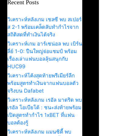
Recent Posts
วิเคราะห์หลังเกม เชลซี พบ สเปอร์
ส 2-1 พร้อมเคล็ดลับทำกำไรจาก
สถิติสดที่ทำเงินได้จริง
วิเคราะห์เกม อาร์เซน่อล พบ เบิร์น
ลี่ย์ 1-0: ปืนใหญ่จ่อแชมป์ พร้อม
เรื่องเล่าแฟนบอลลุ้นสนุกกับ
HUC99
วิเคราะห์โค้งสุดท้ายพรีเมียร์ลีก
พร้อมสูตรทำเงินจากแฟนบอลตัว
จริงบน Dafabet
วิเคราะห์หลังเกม เรอัล มาดริด พบ
เรอัล โอเบียโด้ : ชนะส่งท้ายพร้อม
เปิดสูตรทำกำไร 1xBET ที่แฟน
บอลต้องรู้
วิเคราะห์หลังเกม แมนซิตี้ พบ