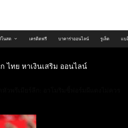
ิโนสด
เครดิตฟรี
บาคาร่าออนไลน์
รูเล็ต
แบล
ีก ไทย หาเงินเสริม ออนไลน์
ดหัวพรีเมียร์ลีก: อาโมริมชี้ฟอร์มผีแดงไม่ควร
⚽