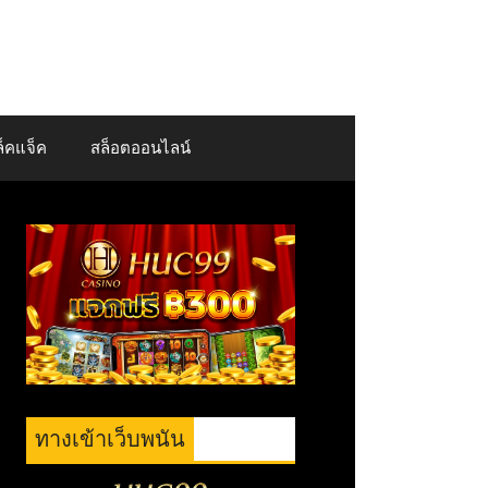
็คแจ็ค
สล็อตออนไลน์
ทางเข้าเว็บพนัน