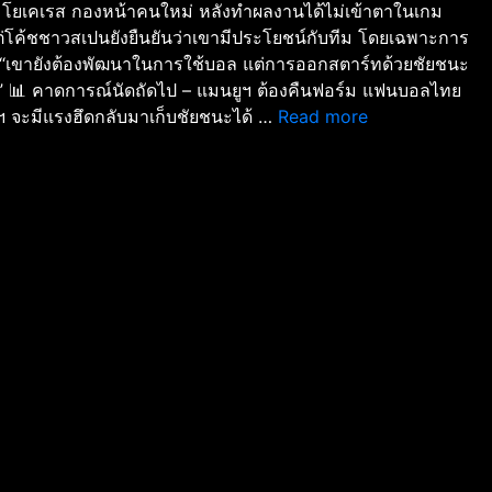
ร์ โยเคเรส กองหน้าคนใหม่ หลังทำผลงานได้ไม่เข้าตาในเกม
ต่โค้ชชาวสเปนยังยืนยันว่าเขามีประโยชน์กับทีม โดยเฉพาะการ
ว่า “เขายังต้องพัฒนาในการใช้บอล แต่การออกสตาร์ทด้วยชัยชนะ
ที่ดี” 📊 คาดการณ์นัดถัดไป – แมนยูฯ ต้องคืนฟอร์ม แฟนบอลไทย
🏆
ฯ จะมีแรงฮึดกลับมาเก็บชัยชนะได้ …
Read more
แมน
ยูฯ
vs
อาร์
เซน่
อล
เปิด
หัว
พรีเมียร์
ลีก:
อา
โม
ริม
ชี้