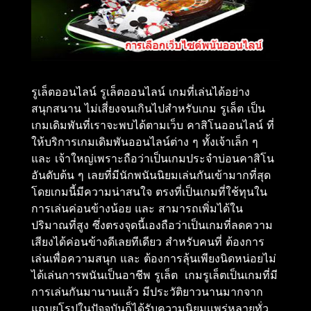
รูเล็ตออนไลน์ รูเล็ตออนไลน์ เกมที่เล่นได้อย่าง
สนุกสนาน ไม่เสี่ยงจนเกินไปสำหรับเกม รูเล็ต เป็น
เกมเดิมพันที่เราจะพบได้ตามเว็บ คาสิโนออนไลน์ ที่
ให้บริการเกมเดิมพันออนไลน์ต่าง ๆ ทั้งเจ้าเล็ก ๆ
และ เจ้าใหญ่เพราะถือว่าเป็นเกมประจำบ่อนคาสิโน
อันดับต้น ๆ เลยที่มีนักพนันนิยมเล่นกันเข้ามากที่สุด
โดยเกมนี้มีความน่าสนใจ ตรงที่เป็นเกมที่ใช้ทุนใน
การเล่นค่อนข้างน้อย และ สามารถเพิ่มได้ใน
ปริมาณที่สูง ซึ่งตรงจุดนี้เองถือว่าเป็นเกมที่ลดความ
เสียงได้ค่อนข้างดีเลยทีเดียว สำหรับคนที่ ต้องการ
เล่นเพื่อความสนุก และ ต้องการลุ้นเพียงนิดหน่อยไม่
ได้เล่นการพนันเป็นอาชีพ รูเล็ต เกมรูเล็ตเป็นเกมที่มี
การเล่นกันมานานแล้ว มีประวัติยาวนานมากจาก
แถบยุโรปในปัจจุบันก็ได้รับความนิยมแพร่หลายทั่ว