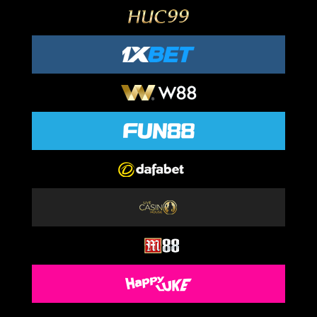
พัน
บาท
โบนัส
100%