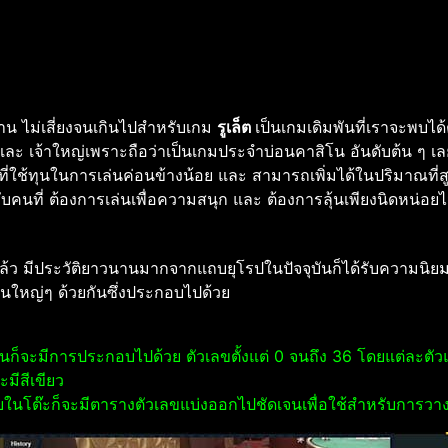
นาน ไม่เสี่ยงจนเกินไปสำหรับเกม
รูเล็ต
เป็นเกมเดิมพันที่เราจะพบได
 และ เจ้าใหญ่เพราะถือว่าเป็นเกมประจำบ่อนคาสิโน อันดับต้น ๆ เลยท
่ใช้ทุนในการเล่นค่อนข้างน้อย และ สามารถเพิ่มได้ในปริมาณที่สูง ซ
ับคนที่ ต้องการเล่นเพื่อความสนุก และ ต้องการลุ้นเพียงนิดหน่อย
นแล้ว มีประวัติยาวนานมากจากแถบยุโรปในปัจจุบันก็ได้รับความนิ
ส่วนใหญ่ๆ ด้วยกันซึ่งประกอบไปด้วย
ก็จะมีการประกอบไปด้วย ตัวเลขตั้งแต่ 0 จนถึง 36 โดยแต่ละตัวแร
มีสีเขียว
ยในโต๊ะก็จะมีตารางตัวเลขแบ่งออกไปชัดเจนเพื่อใช้สำหรับการวาง