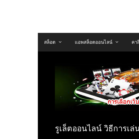
Skip
to
content
สล็อต
แอพสล็อตออนไลน์
คาส
รูเล็ตออนไลน์ วิธีการเล