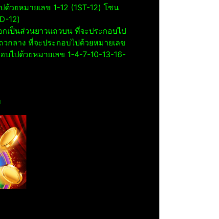
ไปด้วยหมายเลข 1-12 (1ST-12) โซน
D-12)
ออกเป็นส่วนยาวแถวบน ที่จะประกอบไป
ถวกลาง ที่จะประกอบไปด้วยหมายเลข
กอบไปด้วยหมายเลข 1-4-7-10-13-16-
ข