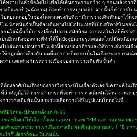
ยให้ทราบในหัวข้อถัดไป เพื่อให้เห็นภาพรวมกว้าง ๆ ก่อนหลังจากท
้นทางดีลเลอร์ (พนักงาน) ก็จะทำการหมุนวงล้อ จากนั้นก็ทำการโยนลู
รไปหยุดตกอยู่ในช่องใดหากตรงกับที่เรามีการวางเดิมพันเอาไว้ก็จ
โน นักพนันจำเป็นต้องเดินทางไปยังประเทศที่เปิดเสรีคาสิโนออนไลน
ออนไลน์นั้นก็มีการเปลี่ยนไปตามสมัยนิยม จากเทคโนโลยีที่เราสามา
เป็นอีกหนึ่งช่องทางที่ทำให้ในปัจจุบันเกมรูเล็ตออนไลน์มีคนนิยมเ
างไปเล่นตามบ่อนคาสิโน ตัวนี้ส่วนของกติกาและวิธีการเล่นรวมถึงก
ใช้กฎกติกาเดียวกัน แต่ที่แตกต่างก็คงจะเป็นในเรื่องของอารมณ์ค
มีความแตกต่างกันระหว่างเรื่องของการวางเดิมพันขั้นต่ำ
เกมที่ต้องอาศัยในเรื่องของการวิเคราะห์ในเรื่องตัวเลขวิเคราะห์ใ
ี่สำคัญถือได้ว่าเราสามารถที่จะทำการวางเดิมพันได้หลากหลายรูป
งการวางเดิมพันนั้นสามารถเลือกวางได้ในรูปแบบใดต่อไปนี้
ี่มีโดยจะมีตัวเลขตั้งแต่ 0-36
มายเลขโดยมีให้เลือกตั้งแต่ กลุ่มหมายเลข 1-18 และ กลุ่มหมาย
กตัวอย่างเช่นหากเราเลือกวางเดิมพันที่กลุ่มหมายเลข 1-18 หาก
ขอะไรก็ได้เราก็ชนะในเกมนั้น