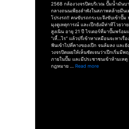
2568 กล้องวงจรปิดบริเวณ ปั๊มน้ำมันบ
กลางถนนเพียงลำพังในสภาพคล้ายมึนเม
โปรงรถ‼️ คนขับรถกระบะจึงขับเข้าปั๊ม
มุงดูเหตุการณ์ และเป๊กยังมีท่าทีโวยวาย 
สูงเนิน อายุ 21 ปี ไรเดอร์ที่มาปั๊มพร
“เหี้…ไร” แล้วปรี่เข้าหาเหมือนจะหาเรื่อ
ฟันเข้าไปที่คางของเป๊ก จนล้มลง และยั
วงจรปิดเผยให้เห็นชัดเจนว่าเป๊กเริ่มม
ภายในปั๊ม และมีประชาชนเข้าห้ามเหตุ ก
เปิด
กฎหมาย …
Read more
วงจรปิด
วินาที
เดือด
“เป๊ก
ผลิต
โชค”
ดารา
ดัง
โผล่