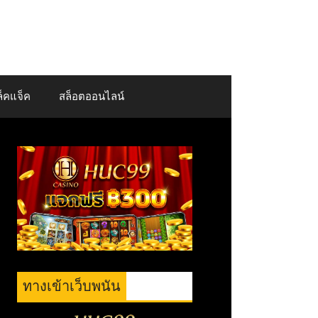
็คแจ็ค
สล็อตออนไลน์
ทางเข้าเว็บพนัน