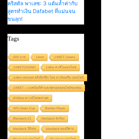
คริสตัล พาเลซ: 3 แต้มล้ำค่ากับ
สูตรทำเงิน Dafabet ที่แม่นจน
ขนลุก!
Tags
000 บาท
1xbet
1XBET Casino
1XBETCASINO
1xBet คาสิโนออนไลน์
1xBet แทงบอล พรีเมียร์ลีก ไทย หาเงินเสริม ออนไลน์
1XBET – เวบพนันกีฬาและฟุตบอลออนไลน์ของคุณ
918kiss ดาวน์โหลดล่าสุด
AFC Asian Cup
Banker Player
Blackjack 21
blackjack นักร้อง
blackjack วิธีเล่น
blackjack หมอปีศาจ
Black jack ออนไลน์
Blackjack ออนไลน์