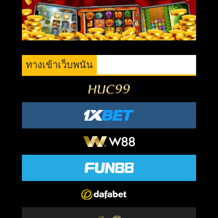
ทางเข้าเว็บพนัน