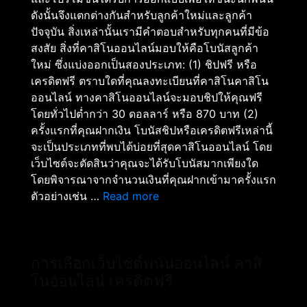
ดังนั้นจึงแตกต่างกันสำหรับลูกค้าใหม่และลูกค้า
ปัจจุบัน สิ่งเหล่านั้นเรามีคำตอบสำหรับทุกคนที่มีข้อ
สงสัย สิ่งที่คาสิโนออนไลน์มอบให้คือโบนัสลูกค้า
ใหม่ ซึ่งแบ่งออกเป็นสองประเภท: (1) ชิปฟรี หรือ
เครดิตฟรี ตราบใดที่คุณลงทะเบียนที่คาสิโนคาสิโน
ออนไลน์ ทางคาสิโนออนไลน์จะมอบชิปให้คุณฟรี
โดยทั่วไปต่ำกว่า 30 ดอลลาร์ หรือ 870 บาท (2)
ครั้งแรกที่คุณฝากเงิน โบนัสชิปหรือเครดิตฟรีเหล่านี้
จะเป็นประเภทที่พบได้บ่อยที่สุดคาสิโนออนไลน์ โดย
เว็บไซต์จะตัดสินว่าคุณจะได้รับโบนัสมากเพียงใด
โดยพิจารณาจากจำนวนเงินที่คุณฝากเข้ามาครั้งแรก
โบนัส
ตัวอย่างเช่น …
Read more
คา
สิ
โน
คือ
การเลือกเว็บไซต์พนันออนไลน์ คาสิ
อะไร
โนออนไลน์ เครดิตฟรี
เครดิต