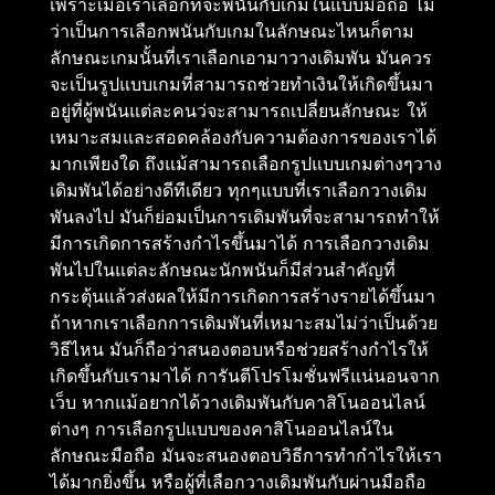
เพราะเมื่อเราเลือกที่จะพนันกับเกมในแบบมือถือ ไม่
ว่าเป็นการเลือกพนันกับเกมในลักษณะไหนก็ตาม
ลักษณะเกมนั้นที่เราเลือกเอามาวางเดิมพัน มันควร
จะเป็นรูปแบบเกมที่สามารถช่วยทำเงินให้เกิดขึ้นมา
อยู่ที่ผู้พนันแต่ละคนว่จะสามารถเปลี่ยนลักษณะ ให้
เหมาะสมและสอดคล้องกับความต้องการของเราได้
มากเพียงใด ถึงแม้สามารถเลือกรูปแบบเกมต่างๆวาง
เดิมพันได้อย่างดีทีเดียว ทุกๆแบบที่เราเลือกวางเดิม
พันลงไป มันก็ย่อมเป็นการเดิมพันที่จะสามารถทำให้
มีการเกิดการสร้างกำไรขึ้นมาได้ การเลือกวางเดิม
พันไปในแต่ละลักษณะนักพนันก็มีส่วนสำคัญที่
กระตุ้นแล้วส่งผลให้มีการเกิดการสร้างรายได้ขึ้นมา
ถ้าหากเราเลือกการเดิมพันที่เหมาะสมไม่ว่าเป็นด้วย
วิธีไหน มันก็ถือว่าสนองตอบหรือช่วยสร้างกำไรให้
เกิดขึ้นกับเรามาได้ การันตีโปรโมชั่นฟรีแน่นอนจาก
เว็บ หากแม้อยากได้วางเดิมพันกับคาสิโนออนไลน์
ต่างๆ การเลือกรูปแบบของคาสิโนออนไลน์ใน
ลักษณะมือถือ มันจะสนองตอบวิธีการทำกำไรให้เรา
ได้มากยิ่งขึ้น หรือผู้ที่เลือกวางเดิมพันกับผ่านมือถือ