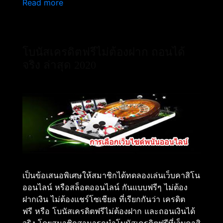
เล่น
Read more
พนัน
ออนไลน์
จาก
เว็บ
โบนัสเครดิตฟรีไม่ต้องฝาก ถอนได้
ดัง
จริง ล่าสุด 2020
คา
สิ
โน
ออนไลน์
เป็นข้อเสนอพิเศษให้สมาชิกได้ทดลองเล่นเว็บคาสิโน
ออนไลน์ หรือสล็อตออนไลน์ กันแบบฟรีๆ ไม่ต้อง
ฝากเงิน ไม่ต้องแชร์โซเชียล ที่เรียกกันว่า เครดิต
ฟรี หรือ โบนัสเครดิตฟรีไม่ต้องฝาก และถอนเงินได้
จริง โดยสมาชิกสามารถนำโบนัสเครดิตฟรีที่เว็บคาสิ