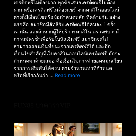
เครดิตฟรีไม่ต้องฝาก ทุกข้อเสนอเครดิตฟรีไม่ต้อง
ฝาก หรือเครดิตฟรีไม่ต้องแชร์ จากคาสิโนออนไลน์
ต่างก็มีเงื่อนไขหรือข้อกำหนดหลัก ที่คล้ายกัน อย่าง
แรกคือ สมาชิกมีสิทธิรับเครดิตฟรีได้คนละ 1 ครั้ง
เท่านั้น และถ้าหากผู้ให้บริการคาสิโน ตรวจพบว่ามี
การสมัครซ้ำเพื่อรับโบนัสเงินฟรี สมาชิกจะไม่
สามารถถอนเงินที่ชนะจากเครดิตฟรีได้ และอีก
เงื่อนไขสำคัญที่เว็บคาสิโนออนไลน์เครดิตฟรี มักจะ
กำหนดมาด้วยเสมอ คือเงื่อนไขการทำยอดหมุนเวียน
จากการเดิมพันให้ครบ ตามจำนวนเท่าที่กำหนด
โบนัส
หรือที่เรียกกันว่า …
Read more
เครดิต
ฟรี
ไม่
ต้อง
FUN88 บาคาร่าVIP
ฝาก
ถอน
ได้
จริง