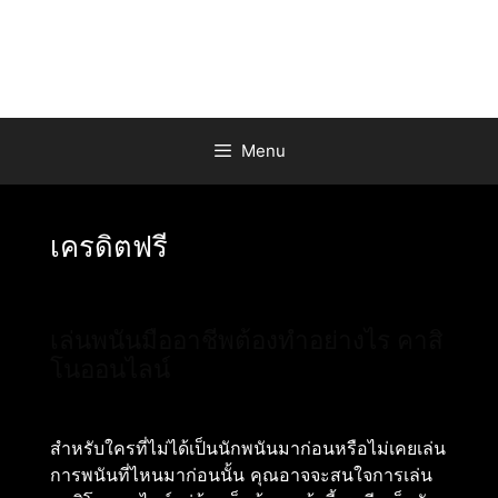
Skip
to
content
Menu
เครดิตฟรี
เล่นพนันมืออาชีพต้องทำอย่างไร คาสิ
โนออนไลน์
สำหรับใครที่ไม่ได้เป็นนักพนันมาก่อนหรือไม่เคยเล่น
การพนันที่ไหนมาก่อนนั้น คุณอาจจะสนใจการเล่น