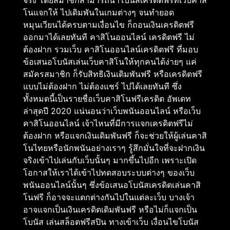
โนแจกให้ ไปเดิมพันในเกมต่างๆ จนทำยอด
หมุนเวียนได้ครบตามเงื่อนไข ก็ถอนเงินเครดิตฟรี
ออกมาได้เลยทันที คาสิโนออนไลน์ เครดิตฟรี ไม่
ต้องฝาก รวมเว็บ คาสิโนออนไลน์เครดิตฟรี ที่มอบ
ข้อเสนอโบนัสเล่นเว็บคาสิโนให้ทุกคนได้ง่ายๆ แค่
สมัครสมาชิก ก็รับสิทธิเงินเดิมพันฟรี หรือเครดิตฟรี
แบบไม่ต้องฝาก ไม่ต้องแชร์ ไปได้เลยทันที ซึ่ง
ทั้งหมดนี้เป็นรายชื่อเว็บคาสิโนฟรีเครดิต อัพเดท
ล่าสุดปี 2020 แน่นอนว่าเว็บพนันออนไลน์ หรือเว็บ
คาสิโนออนไลน์ เจ้าไหนที่มีการแจกเครดิตฟรีไม่
ต้องฝาก หรือแจกเงินเดิมพันฟรี ก็จะช่วยให้ผู้เล่นคาสิ
โนไทยหรือนักพนันอย่างเราๆ รู้สึกมั่นใจที่จะฝากเงิน
จริงเข้าไปเล่นกับเว็บนั้นๆ มากขึ้นไปอีก เพราะเปิด
โอกาสให้เราได้เข้าไปทดสอบระบบต่างๆ ของเว็บ
พนันออนไลน์นั้นๆ ซึ่งข้อเสนอโบนัสเครดิตเล่นคาสิ
โนฟรี ก็อาจจะแตกต่างกันไปในแต่ละเว็บ บางเจ้า
อาจแจกเป็นเงินเครดิตเดิมพันฟรี หรือไม่ก็แจกเป็น
โบนัส เล่นสล็อตฟรีสปิน ทางเข้าเว็บ เงื่อนไขโบนัส