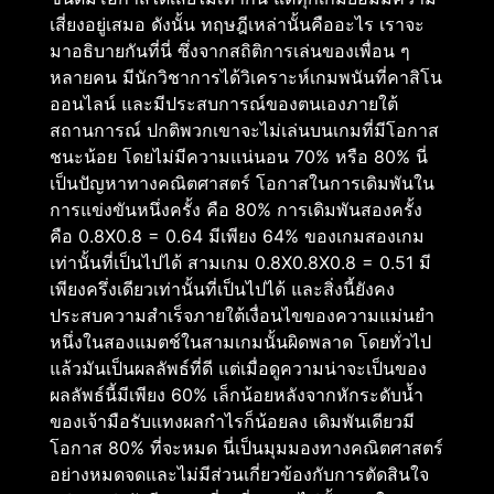
เสี่ยงอยู่เสมอ ดังนั้น ทฤษฎีเหล่านั้นคืออะไร เราจะ
มาอธิบายกันที่นี่ ซึ่งจากสถิติการเล่นของเพื่อน ๆ
หลายคน มีนักวิชาการได้วิเคราะห์เกมพนันที่คาสิโน
ออนไลน์ และมีประสบการณ์ของตนเองภายใต้
สถานการณ์ ปกติพวกเขาจะไม่เล่นบนเกมที่มีโอกาส
ชนะน้อย โดยไม่มีความแน่นอน 70% หรือ 80% นี่
เป็นปัญหาทางคณิตศาสตร์ โอกาสในการเดิมพันใน
การแข่งขันหนึ่งครั้ง คือ 80% การเดิมพันสองครั้ง
คือ 0.8X0.8 = 0.64 มีเพียง 64% ของเกมสองเกม
เท่านั้นที่เป็นไปได้ สามเกม 0.8X0.8X0.8 = 0.51 มี
เพียงครึ่งเดียวเท่านั้นที่เป็นไปได้ และสิ่งนี้ยังคง
ประสบความสำเร็จภายใต้เงื่อนไขของความแม่นยำ
หนึ่งในสองแมตช์ในสามเกมนั้นผิดพลาด โดยทั่วไป
แล้วมันเป็นผลลัพธ์ที่ดี แต่เมื่อดูความน่าจะเป็นของ
ผลลัพธ์นี้มีเพียง 60% เล็กน้อยหลังจากหักระดับน้ำ
ของเจ้ามือรับแทงผลกำไรก็น้อยลง เดิมพันเดียวมี
โอกาส 80% ที่จะหมด นี่เป็นมุมมองทางคณิตศาสตร์
อย่างหมดจดและไม่มีส่วนเกี่ยวข้องกับการตัดสินใจ