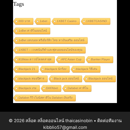
Tags
000 บาท
1xbet
1XBET Casino
1XBETCASINO
1xBet คาสิโนออนไลน์
1xBet แทงบอล พรีเมียร์ลีก ไทย หาเงินเสริม ออนไลน์
1XBET – เวบพนันกีฬาและฟุตบอลออนไลน์ของคุณ
918kiss ดาวน์โหลดล่าสุด
AFC Asian Cup
Banker Player
Blackjack 21
blackjack นักร้อง
blackjack วิธีเล่น
blackjack หมอปีศาจ
Black jack ออนไลน์
Blackjack ออนไลน์
Blackjack เกม
DAFAbet
Dafabet คาสิโน
Dafabet รีวิวโบนัสคาสิโน Dafabet เงินจริง
© 2026 สล็อต สล็อตออนไลน์ thaicasinobin
• ติดต่อทีมงาน
kibblio57@gmail.com