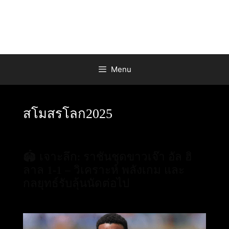
Skip
to
content
Menu
สโมสรโลก2025
🏟 เจาะลึก: ราชันชุดขาวเจ๊า อัล ฮิ
ลาล 1‑1 – วิเคราะห์ พลังเกม และ
กลยุทธ์รับลุ้นนัดต่อไป