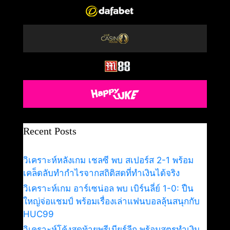
Recent Posts
วิเคราะห์หลังเกม เชลซี พบ สเปอร์ส 2-1 พร้อม
เคล็ดลับทำกำไรจากสถิติสดที่ทำเงินได้จริง
วิเคราะห์เกม อาร์เซน่อล พบ เบิร์นลี่ย์ 1-0: ปืน
ใหญ่จ่อแชมป์ พร้อมเรื่องเล่าแฟนบอลลุ้นสนุกกับ
HUC99
วิเคราะห์โค้งสุดท้ายพรีเมียร์ลีก พร้อมสูตรทำเงิน