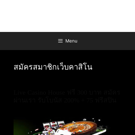
Skip
to
content
Menu
สมัครสมาชิกเว็บคาสิโน
Live Casino House ฟรี 300 บาท สมัคร
ผ่านเรา รับโบนัส 200% + 75 ฟรีสปิน