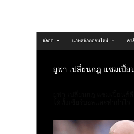
Skip
to
content
สล็อต
แอพสล็อตออนไลน์
คาส
ยูฟ่า เปลี่ยนกฎ แชมเปี้ย
ยูฟ่า เปลี่ยนกฎ แชมเปี้ยนส์ล
ได้ทั้งเชียร์บอลและทำกำไร