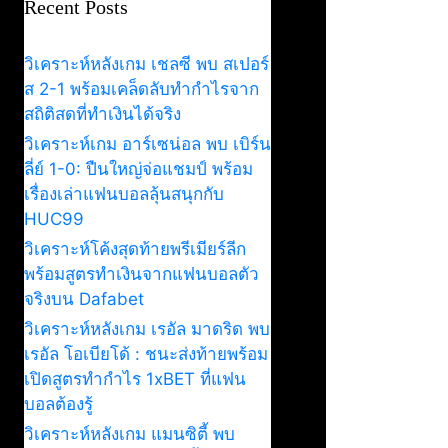
Recent Posts
วิเคราะห์หลังเกม เชลซี พบ สเปอร์
ส 2-1 พร้อมเคล็ดลับทำกำไรจาก
สถิติสดที่ทำเงินได้จริง
วิเคราะห์เกม อาร์เซน่อล พบ เบิร์น
ลี่ย์ 1-0: ปืนใหญ่จ่อแชมป์ พร้อม
เรื่องเล่าแฟนบอลลุ้นสนุกกับ
HUC99
วิเคราะห์โค้งสุดท้ายพรีเมียร์ลีก
พร้อมสูตรทำเงินจากแฟนบอลตัว
จริงบน Dafabet
วิเคราะห์หลังเกม เรอัล มาดริด พบ
เรอัล โอเบียโด้ : ชนะส่งท้ายพร้อม
เปิดสูตรทำกำไร 1xBET ที่แฟน
บอลต้องรู้
วิเคราะห์หลังเกม แมนซิตี้ พบ