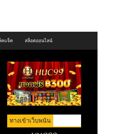
็คแจ็ค
สล็อตออนไลน์
ทางเข้าเว็บพนัน