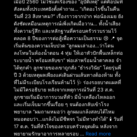
เมื่อปี 2560 ไม่ใช่แค่เรื่องของ “อุบัติเหตุ” แต่คือปมที่
สังคมทั้งประเทศยังตั้งคำถาม… “เกิดอะไรขึ้นในคืน
วันที่ 23 สิงหาคม?” เรื่องราวจากปาก พ่อน้องเมย ยัง
ดังชัดเหมือนเหตุการณ์เพิ่งเกิดเมื่อวาน… ทั้งน้ำเสียง
ทั้งความรู้สึก และหลักฐานที่ครอบครัวรวบรวมไว้
ตลอด 8 ปีของการต่อสู้เพื่อความเป็นธรรม 😢 📍 จุด
เริ่มต้นของความเจ็บปวด “ลูกผมเล่าเอง…ว่าโดน
ลงโทษในห้องน้ำตอน 4 ทุ่ม ให้เอาหัวปักพื้นเหล็กท่อ
ระบายน้ำ พร้อมสลับขา” พ่อเล่าพร้อมน้ำตาคลอ จำ
ได้ทุกคำ ลูกชายของเขาถูกสั่ง “ธำรงวินัย” โดยรุ่นพี่
ปี 3 ด้วยเหตุผลเพียงแค่เดินผ่านเส้นทางต้องห้าม ทั้ง
ที่ไม่มีระเบียบโรงเรียนห้ามไว้ 🩺 ร่องรอยบาดแผลที่
ไม่มีใครอธิบาย หลังจากเหตุการณ์วันที่ 23 ส.ค.
ลูกชายเริ่มมีอาการบวมที่หัว มีน้ำเหลืองไหลออก
และเริ่มเจ็บมากขึ้นเรื่อย ๆ จนต้องกลับเข้าโรง
พยาบาล “ผมถามหมอว่า ลูกผมแกล้งสลบได้ไหม
หมอตอบว่า…แกล้งไม่มีชีพจร ไม่มีทางทำได้” 🕯️ วันที่
17 ต.ค. วันที่หัวใจของครอบครัวหยุดเต้น หลังจาก
💔
พยายามรักษาอาการหลายรอบ …
Read more