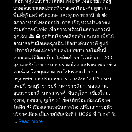
เลือด ที่ศูนย์บริการโลหิตแห่งชาติ เพื่อช่วยเหลือผู้
บาดเจ็บจากเหตุปะทะที่ชายแดนไทย-กัมพูชา ใน
พื้นที่สุรินทร์ ศรีสะเกษ และอุบลราชธานี 🩸 ซึ่ง
สภากาชาดไทยออกประกาศ เชิญชวนประชาชน
ร่วมสำรองโลหิต เพื่อความพร้อมในสถานการณ์
ฉุกเฉิน 🚑 🏥 จุดรับบริจาคเลือดทั่วประเทศ เพื่อให้
สามารถรับมือเหตุฉุกเฉินได้อย่างทันท่วงที ศูนย์
บริการโลหิตแห่งชาติ และโรงพยาบาลในพื้นที่
ชายแดนได้จัดเตรียม โลหิตสำรองไว้แล้วกว่า 200
ถุง และยังต้องการความร่วมมือจากประชาชนอย่าง
ต่อเนื่อง โดยคุณสามารถไปบริจาคได้ที่: 🔹
กรุงเทพฯ และปริมณฑล 🔹 ต่างจังหวัด (12 แห่ง)
ลพบุรี, ชลบุรี, ราชบุรี, นครราชสีมา, ขอนแก่น,
อุบลราชธานี, นครสวรรค์, พิษณุโลก, เชียงใหม่,
ทุ่งสง, สงขลา, ภูเก็ต ✅ เช็คให้พร้อมก่อนบริจาค
โลหิต 💸 เรื่องเล่าแรงบันดาลใจ: เปลี่ยนการรอคิว
บริจาคเลือด เป็นรายได้เสริมที่ HUC99 พี่ “บอย” วัย
❤️
…
Read more
ณัฐ