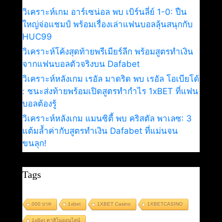
วิเคราะห์เกม อาร์เซน่อล พบ เบิร์นลี่ย์ 1-0: ปืน
ใหญ่จ่อแชมป์ พร้อมเรื่องเล่าแฟนบอลลุ้นสนุกกับ
HUC99
วิเคราะห์โค้งสุดท้ายพรีเมียร์ลีก พร้อมสูตรทำเงิน
จากแฟนบอลตัวจริงบน Dafabet
วิเคราะห์หลังเกม เรอัล มาดริด พบ เรอัล โอเบียโด้
: ชนะส่งท้ายพร้อมเปิดสูตรทำกำไร 1xBET ที่แฟน
บอลต้องรู้
วิเคราะห์หลังเกม แมนซิตี้ พบ คริสตัล พาเลซ: 3
แต้มล้ำค่ากับสูตรทำเงิน Dafabet ที่แม่นจน
ขนลุก!
Tags
000 บาท
1xbet
1XBET Casino
1XBETCASINO
1xBet คาสิโนออนไลน์