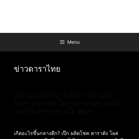
Skip
to
content
Menu
ข่าวดาราไทย
เปิดวงจรปิดวินาทีเดือด “เป๊ก ผลิต
โชค” ดาราดัง โผล่กลางถนน-โดนไร
เดอร์ฟันคางกลางปั๊ม ⛽😱
เกิดอะไรขึ้นกลางดึก? เป๊ก ผลิตโชค ดาราดัง โผล่