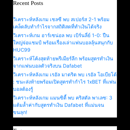
Recent Posts
วิเคราะห์หลังเกม เชลซี พบ สเปอร์ส 2-1 พร้อม
เคล็ดลับทำกำไรจากสถิติสดที่ทำเงินได้จริง
วิเคราะห์เกม อาร์เซน่อล พบ เบิร์นลี่ย์ 1-0: ปืน
ใหญ่จ่อแชมป์ พร้อมเรื่องเล่าแฟนบอลลุ้นสนุกกับ
HUC99
วิเคราะห์โค้งสุดท้ายพรีเมียร์ลีก พร้อมสูตรทำเงิน
จากแฟนบอลตัวจริงบน Dafabet
วิเคราะห์หลังเกม เรอัล มาดริด พบ เรอัล โอเบียโด้
: ชนะส่งท้ายพร้อมเปิดสูตรทำกำไร 1xBET ที่แฟน
บอลต้องรู้
วิเคราะห์หลังเกม แมนซิตี้ พบ คริสตัล พาเลซ: 3
แต้มล้ำค่ากับสูตรทำเงิน Dafabet ที่แม่นจน
ขนลุก!