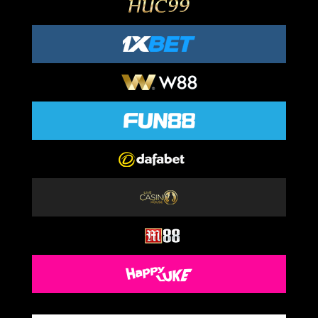
คาง
กลาง
ปั๊ม
⛽
😱