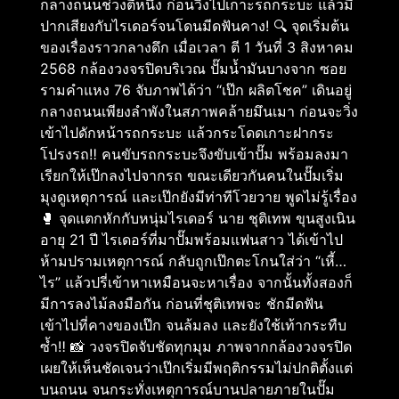
กลางถนนช่วงตีหนึ่ง ก่อนวิ่งไปเกาะรถกระบะ แล้วมี
ปากเสียงกับไรเดอร์จนโดนมีดฟันคาง! 🔍 จุดเริ่มต้น
ของเรื่องราวกลางดึก เมื่อเวลา ตี 1 วันที่ 3 สิงหาคม
2568 กล้องวงจรปิดบริเวณ ปั๊มน้ำมันบางจาก ซอย
รามคำแหง 76 จับภาพได้ว่า “เป๊ก ผลิตโชค” เดินอยู่
กลางถนนเพียงลำพังในสภาพคล้ายมึนเมา ก่อนจะวิ่ง
เข้าไปดักหน้ารถกระบะ แล้วกระโดดเกาะฝากระ
โปรงรถ‼️ คนขับรถกระบะจึงขับเข้าปั๊ม พร้อมลงมา
เรียกให้เป๊กลงไปจากรถ ขณะเดียวกันคนในปั๊มเริ่ม
มุงดูเหตุการณ์ และเป๊กยังมีท่าทีโวยวาย พูดไม่รู้เรื่อง
🥊 จุดแตกหักกับหนุ่มไรเดอร์ นาย ชุติเทพ ขุนสูงเนิน
อายุ 21 ปี ไรเดอร์ที่มาปั๊มพร้อมแฟนสาว ได้เข้าไป
ห้ามปรามเหตุการณ์ กลับถูกเป๊กตะโกนใส่ว่า “เหี้…
ไร” แล้วปรี่เข้าหาเหมือนจะหาเรื่อง จากนั้นทั้งสองก็
มีการลงไม้ลงมือกัน ก่อนที่ชุติเทพจะ ชักมีดฟัน
เข้าไปที่คางของเป๊ก จนล้มลง และยังใช้เท้ากระทืบ
ซ้ำ‼️ 📸 วงจรปิดจับชัดทุกมุม ภาพจากกล้องวงจรปิด
เผยให้เห็นชัดเจนว่าเป๊กเริ่มมีพฤติกรรมไม่ปกติตั้งแต่
บนถนน จนกระทั่งเหตุการณ์บานปลายภายในปั๊ม