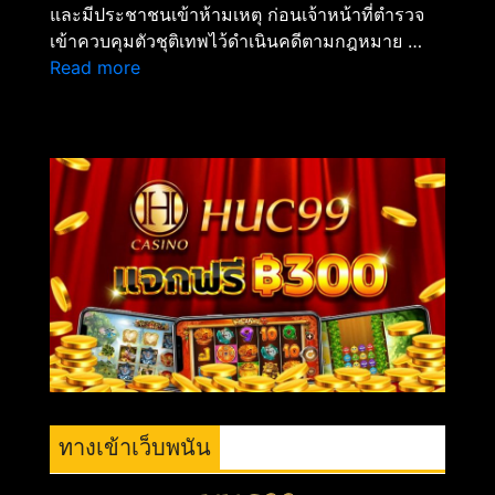
และมีประชาชนเข้าห้ามเหตุ ก่อนเจ้าหน้าที่ตำรวจ
เข้าควบคุมตัวชุติเทพไว้ดำเนินคดีตามกฎหมาย …
เปิด
Read more
วงจรปิด
วินาที
เดือด
“เป๊ก
ผลิต
โชค”
ดารา
ดัง
โผล่
กลาง
ถนน-
โดน
ไร
เด
ทางเข้าเว็บพนัน
อร์
ฟัน