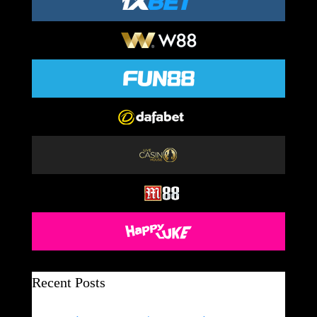
Recent Posts