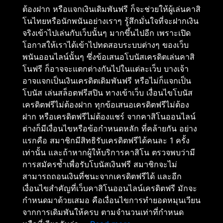
ต้องฝาก หรือแจกเงินเดิมพันฟรี ก็จะช่วยให้ผู้เล่นคาสิ
โนไทยหรือนักพนันอย่างเราๆ รู้สึกมั่นใจที่จะฝากเงิน
จริงเข้าไปเล่นกับเว็บนั้นๆ มากขึ้นไปอีก เพราะเปิด
โอกาสให้เราได้เข้าไปทดสอบระบบต่างๆ ของเว็บ
พนันออนไลน์นั้นๆ ซึ่งข้อเสนอโบนัสเครดิตเล่นคาสิ
โนฟรี ก็อาจจะแตกต่างกันไปในแต่ละเว็บ บางเจ้า
อาจแจกเป็นเงินเครดิตเดิมพันฟรี หรือไม่ก็แจกเป็น
โบนัส เล่นสล็อตฟรีสปิน ทางเข้าเว็บ เงื่อนไขโบนัส
เครดิตฟรีไม่ต้องฝาก ทุกข้อเสนอเครดิตฟรีไม่ต้อง
ฝาก หรือเครดิตฟรีไม่ต้องแชร์ จากคาสิโนออนไลน์
ต่างก็มีเงื่อนไขหรือข้อกำหนดหลัก ที่คล้ายกัน อย่าง
แรกคือ สมาชิกมีสิทธิรับเครดิตฟรีได้คนละ 1 ครั้ง
เท่านั้น และถ้าหากผู้ให้บริการคาสิโน ตรวจพบว่ามี
การสมัครซ้ำเพื่อรับโบนัสเงินฟรี สมาชิกจะไม่
สามารถถอนเงินที่ชนะจากเครดิตฟรีได้ และอีก
เงื่อนไขสำคัญที่เว็บคาสิโนออนไลน์เครดิตฟรี มักจะ
กำหนดมาด้วยเสมอ คือเงื่อนไขการทำยอดหมุนเวียน
จากการเดิมพันให้ครบ ตามจำนวนเท่าที่กำหนด