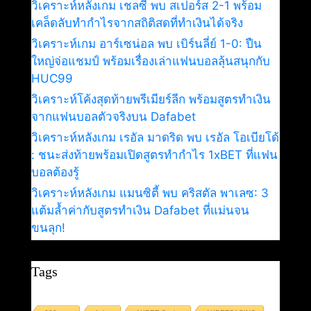
วิเคราะห์หลังเกม เชลซี พบ สเปอร์ส 2-1 พร้อม
เคล็ดลับทำกำไรจากสถิติสดที่ทำเงินได้จริง
วิเคราะห์เกม อาร์เซน่อล พบ เบิร์นลี่ย์ 1-0: ปืน
ใหญ่จ่อแชมป์ พร้อมเรื่องเล่าแฟนบอลลุ้นสนุกกับ
HUC99
วิเคราะห์โค้งสุดท้ายพรีเมียร์ลีก พร้อมสูตรทำเงิน
จากแฟนบอลตัวจริงบน Dafabet
วิเคราะห์หลังเกม เรอัล มาดริด พบ เรอัล โอเบียโด้
: ชนะส่งท้ายพร้อมเปิดสูตรทำกำไร 1xBET ที่แฟน
บอลต้องรู้
วิเคราะห์หลังเกม แมนซิตี้ พบ คริสตัล พาเลซ: 3
แต้มล้ำค่ากับสูตรทำเงิน Dafabet ที่แม่นจน
ขนลุก!
Tags