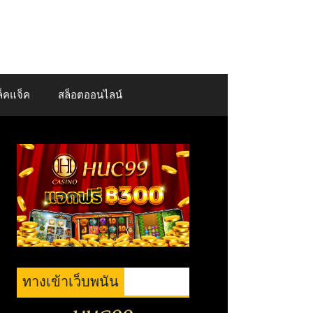
็คแจ็ค
สล็อตออนไลน์
ทางเข้าเว็บพนัน