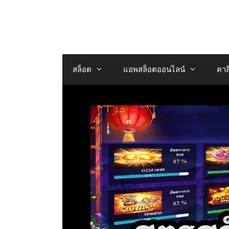
Skip
to
content
สล็อต
แอพสล็อตออนไลน์
คาส