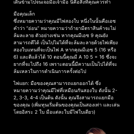
เดินข้ามไปจนเจอมือเจ้ามือ นี่คือสิ่งที่คุณควรทำ
มือคุณเล็ก
ซึ่งหมายความว่าคุณมีไพ่สองใบ หนึ่งในนั้นคือเอซ
คำว่า “อ่อน” หมายความว่าถ้ายามีตราสินค้าจะไม่
ล้มละลาย ตัวอย่างเช่น หากคุณมีเอซ 9 คุณยัง
สามารถตีได้ เป็นไปไม่ได้ที่จะล้มละลายด้วยไพ่เพียง
สองใบแทนที่จะเป็นไพ่ A หากคุณมีเอซ 5 (16 หรือ
6) และตีแล้วได้ 10 ตอนนี้คุณมี A 10 5 = 16 ซึ่งจะ
ยากที่จะไปถึง 16 เพราะตอนนี้มีความเป็นไปได้ที่จะ
ล้มเหลวในการดำเนินการครั้งต่อไป
ไพ่แยก: มือของคุณสามารถแยกออกได้ ซึ่ง
หมายความว่าคุณมีไพ่ที่เหมือนกันสองใบ ดังนั้น 2-
2, 3-3, 4-4 เป็นต้น ดังนั้น คุณจึงสามารถแยกมือ
ของคุณ (เพิ่มทุนเริ่มต้นของคุณเป็นสองเท่า และเล่น
โดยอิสระ 2 ใบ มือแต่ละใบมีไพ่ใบเดียว)