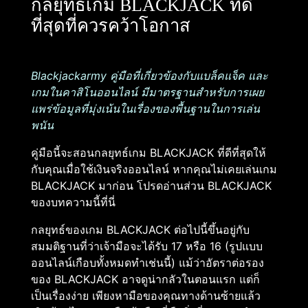
กลยุทธ์เกม BLACKJACK ที่ดี
ที่สุดที่ควรคว้าโอกาส
Blackjackarmy คู่มือที่เกี่ยวข้องกับแบล็คแจ็ค และ
เกมในคาสิโนออนไลน์ มีมาตรฐานสำหรับการเผย
แพร่ข้อมูลที่มุ่งเน้นในเรื่องของพื้นฐานในการเล่น
พนัน
คู่มือนี้จะสอนกลยุทธ์เกม BLACKJACK ที่ดีที่สุดให้
กับคุณเมื่อใช้เงินจริงออนไลน์ หากคุณไม่เคยเล่นเกม
BLACKJACK มาก่อน โปรดอ่านส่วน BLACKJACK
ของบทความนี้ที่นี่
กลยุทธ์ของเกม BLACKJACK ต่อไปนี้ขึ้นอยู่กับ
สมมติฐานที่ว่าเจ้ามือจะได้รับ 17 หรือ 16 (รูปแบบ
ออนไลน์เกือบทั้งหมดทำเช่นนี้) แม้ว่าอัตราต่อรอง
ของ BLACKJACK อาจดูน่ากลัวในตอนแรก แต่ก็
เป็นเรื่องง่าย เพียงหามือของคุณทางด้านซ้ายแล้ว