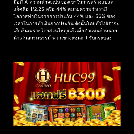
มือมี A ความน่าจะเป็นของเขาในการสร้างแบล็ค
แจ็คคือ 1/2.25 หรือ 44% หมายความว่าเรามี
โอกาสทำเงินจากการประกัน 44% และ 56% ของ
เวลาในการทำเงินจากประกัน ดังนั้นโดยทั่วไปเราจะ
เสียเงินเพราะโดยส่วนใหญ่แล้วเมื่อตัวแทนจำหน่าย
นำเสนอกรมธรรม์ พวกเขาจะชนะ’ t รับกระบอง