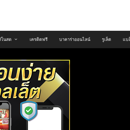
ิโนสด
เครดิตฟรี
บาคาร่าออนไลน์
รูเล็ต
แบล