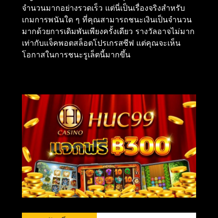
จำนวนมากอย่างรวดเร็ว แต่นี่เป็นเรื่องจริงสำหรับ
เกมการพนันใด ๆ ที่คุณสามารถชนะเงินเป็นจำนวน
มากด้วยการเดิมพันเพียงครั้งเดียว รางวัลอาจไม่มาก
เท่ากับแจ็คพอตสล็อตโปรเกรสซีฟ แต่คุณจะเห็น
โอกาสในการชนะรูเล็ตนี้มากขึ้น