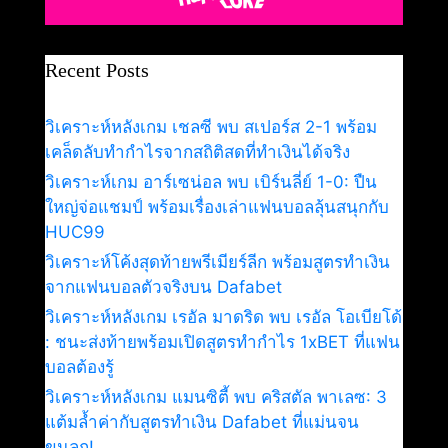
Recent Posts
วิเคราะห์หลังเกม เชลซี พบ สเปอร์ส 2-1 พร้อม
เคล็ดลับทำกำไรจากสถิติสดที่ทำเงินได้จริง
วิเคราะห์เกม อาร์เซน่อล พบ เบิร์นลี่ย์ 1-0: ปืน
ใหญ่จ่อแชมป์ พร้อมเรื่องเล่าแฟนบอลลุ้นสนุกกับ
HUC99
วิเคราะห์โค้งสุดท้ายพรีเมียร์ลีก พร้อมสูตรทำเงิน
จากแฟนบอลตัวจริงบน Dafabet
วิเคราะห์หลังเกม เรอัล มาดริด พบ เรอัล โอเบียโด้
: ชนะส่งท้ายพร้อมเปิดสูตรทำกำไร 1xBET ที่แฟน
บอลต้องรู้
วิเคราะห์หลังเกม แมนซิตี้ พบ คริสตัล พาเลซ: 3
แต้มล้ำค่ากับสูตรทำเงิน Dafabet ที่แม่นจน
ขนลุก!