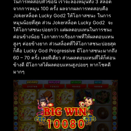
ในการทดสอบหัวข้อนี้ เราจะลองหมุนทั้ง 3 สล็อต
จากการหมุน 100 ครั้ง ผลจากผลการทดสอบคือ
Jokerสล็อต Lucky God2 ให้โอกาสชนะ ในการ
หมุนน้อยที่สุด ส่วน Jokerสล็อต Lucky God2 จะ
ให้โอกาสชนะบ่อยกว่า แต่ผลตอบแทนในการชนะ
ค่อนข้างน้อย โอกาสการเรียงภาพที่ให้ผลตอบแทน
สูงๆ ค่อยข้างยาก ส่วนสล็อตที่ให้โอกาสชนะบ่อยสุด
ก็คือ Lucky God Progressive มีโอกาสชนะมากถึง
60 – 70 ครั้ง เลยทีเดียว ส่วนผลตอบแทนที่ได้ก็ค่อน
ข้างดี มีโอกาสได้ผลตอบแทนสูงบ่อยๆ หากโชคดี
มากๆ