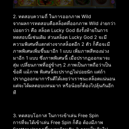
2. ทดสอบความถี่ ในการออกภาพ Wild
จากผลการทดสอบคือสล็อตที่ออกภาพ Wild ง่ายกว่า
บ่อยกว่า คือ สล็อต Lucky God ยังรั้งท้ายในการ
ทดสอบนี้เช่นเดิม ส่วนสล็อต Lucky God 2 จะมี
ความพิเศษที่แตกต่างจากสล็อตอีก 2 ตัว ก็คือจะมี
ภาพพิเศษเพิ่มขึ้นมาอีก 1 แบบ เพิ่มภาพสีทองม่วง
มาอีก 1 แบบ ซึ่งภาพพิเศษนี้ เมื่อปรากฏออกมาจะ
สุ่ม เปลี่ยนภาพที่อยู่ข้างๆ 2 ภาพเป็นภาพถือว่าเป็น
ข้อดี แม้ภาพ พิเศษนี้จะปรากฏไม่บ่อยนัก แต่ถ้า
ปรากฏออกมาการันตีได้เลยว่าเราชนะสล็อตแน่นอน
แต่จะได้ผลตอบแทนมาก หรือน้อยก็ต้องไปลุ้นกันอีก
ที
3. ทดสอบโอกาส ในการเข้าเล่น Free Spin
การที่จะได้เข้าเล่น Free Spin ก็คือ ต้องมีภาพ