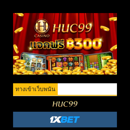
ทาง
เข้า
W88CLUB
สมัคร
รับ
โบนัส
100%
ทางเข้าเว็บพนัน