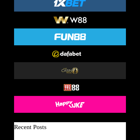
Recent Posts