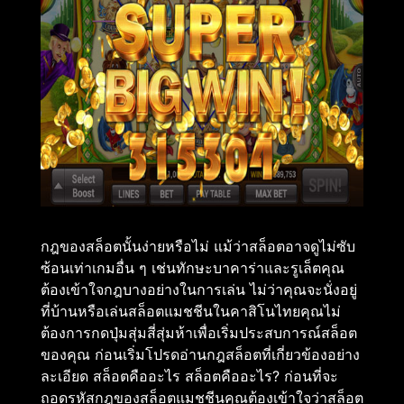
กฎของสล็อตนั้นง่ายหรือไม่ แม้ว่าสล็อตอาจดูไม่ซับ
ซ้อนเท่าเกมอื่น ๆ เช่นทักษะบาคาร่าและรูเล็ตคุณ
ต้องเข้าใจกฎบางอย่างในการเล่น ไม่ว่าคุณจะนั่งอยู่
ที่บ้านหรือเล่นสล็อตแมชชีนในคาสิโนไทยคุณไม่
ต้องการกดปุ่มสุ่มสี่สุ่มห้าเพื่อเริ่มประสบการณ์สล็อต
ของคุณ ก่อนเริ่มโปรดอ่านกฎสล็อตที่เกี่ยวข้องอย่าง
ละเอียด สล็อตคืออะไร สล็อตคืออะไร? ก่อนที่จะ
ถอดรหัสกฎของสล็อตแมชชีนคุณต้องเข้าใจว่าสล็อต