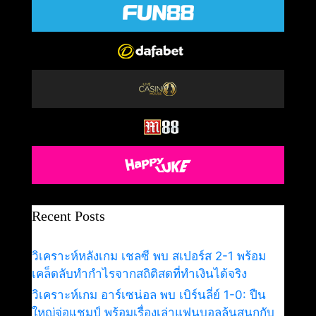
Recent Posts
วิเคราะห์หลังเกม เชลซี พบ สเปอร์ส 2-1 พร้อม
เคล็ดลับทำกำไรจากสถิติสดที่ทำเงินได้จริง
วิเคราะห์เกม อาร์เซน่อล พบ เบิร์นลี่ย์ 1-0: ปืน
ใหญ่จ่อแชมป์ พร้อมเรื่องเล่าแฟนบอลลุ้นสนุกกับ